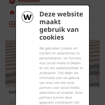
Renoviewer
Deze website
Visualisatietool
maakt
BIM-tool
gebruik van
cookies
We gebruiken cookies om
content en advertenties te
personaliseren, om functies
voor social media te bieden
en om ons websiteverkeer te
analyseren. Ook delen we
informatie over uw gebruik
van onze site met onze
partners voor social media,
Dak
adverteren en analyse. Deze
partners kunnen deze
Verankeringsmodule
gegevens combineren met