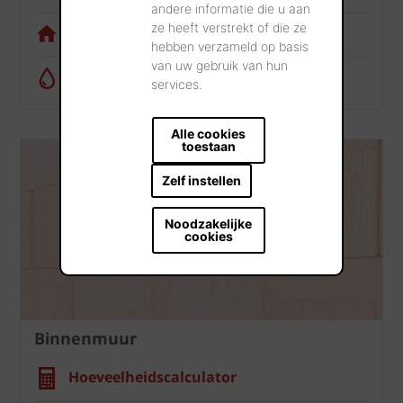
andere informatie die u aan
ze heeft verstrekt of die ze
Visualisatietool
hebben verzameld op basis
van uw gebruik van hun
Regenwatercalculator
services.
Alle cookies
toestaan
Zelf instellen
Noodzakelijke
cookies
Binnenmuur
Hoeveelheidscalculator