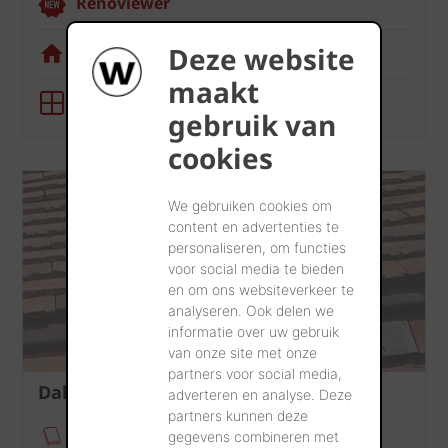
Renoviewer
Deze website
Visualisatietool
maakt
BIM-tool
gebruik van
cookies
We gebruiken cookies om
content en advertenties te
personaliseren, om functies
voor social media te bieden
en om ons websiteverkeer te
analyseren. Ook delen we
informatie over uw gebruik
van onze site met onze
partners voor social media,
Dak
adverteren en analyse. Deze
partners kunnen deze
Verankeringsmodule
gegevens combineren met