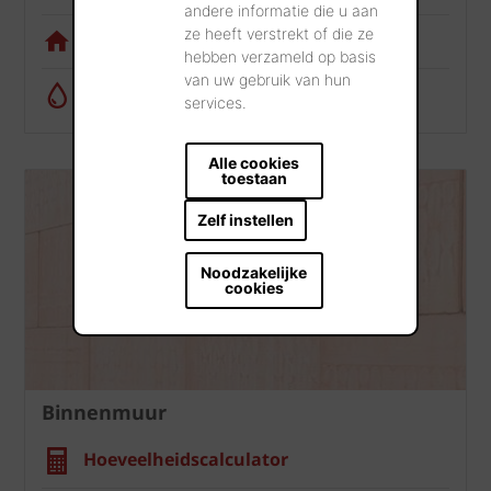
andere informatie die u aan
ze heeft verstrekt of die ze
Visualisatietool
hebben verzameld op basis
van uw gebruik van hun
Regenwatercalculator
services.
Alle cookies
toestaan
Zelf instellen
Noodzakelijke
cookies
Binnenmuur
Hoeveelheidscalculator