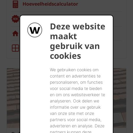
Hoeveelheidscalculator
Renoviewer
Deze website
Visualisatietool
maakt
gebruik van
BIM-tool
cookies
We gebruiken cookies om
content en advertenties te
personaliseren, om functies
voor social media te bieden
en om ons websiteverkeer te
analyseren. Ook delen we
informatie over uw gebruik
van onze site met onze
partners voor social media,
adverteren en analyse. Deze
partners kunnen deze