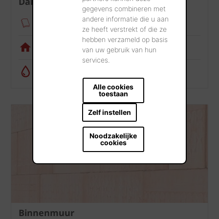
Dak
gegevens combineren met
andere informatie die u aan
Verankeringsmodule
ze heeft verstrekt of die ze
hebben verzameld op basis
Visualisatietool
van uw gebruik van hun
services.
Regenwatercalculator
Alle cookies
toestaan
Zelf instellen
Noodzakelijke
cookies
Binnenmuur