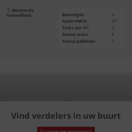
3.
Berekende
Benodigde
0
hoeveelheid
2
oppervlakte
m
2
Stuks per m
0
Aantal stuks
0
Aantal palletten
0
Vind verdelers in uw buurt
START UW ZOEKTOCHT