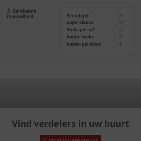
3.
Berekende
Benodigde
0
hoeveelheid
2
oppervlakte
m
2
Stuks per m
0
Aantal stuks
0
Aantal palletten
0
Vind verdelers in uw buurt
START UW ZOEKTOCHT