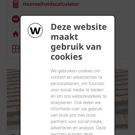
Hoeveelheidscalculator
Renoviewer
Deze website
Visualisatietool
maakt
gebruik van
BIM-tool
cookies
We gebruiken cookies om
content en advertenties te
personaliseren, om functies
voor social media te bieden
en om ons websiteverkeer te
analyseren. Ook delen we
informatie over uw gebruik
van onze site met onze
partners voor social media,
adverteren en analyse. Deze
partners kunnen deze