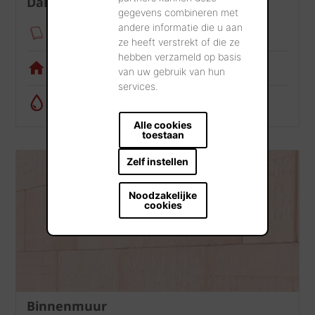
Dak
gegevens combineren met
andere informatie die u aan
Verankeringsmodule
ze heeft verstrekt of die ze
hebben verzameld op basis
Visualisatietool
van uw gebruik van hun
services.
Regenwatercalculator
Alle cookies
toestaan
Zelf instellen
Noodzakelijke
cookies
Binnenmuur