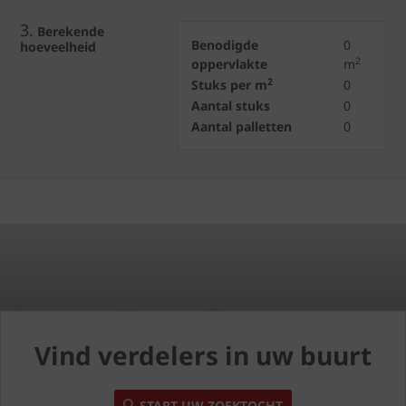
3.
Berekende
Benodigde
0
hoeveelheid
2
oppervlakte
m
2
Stuks per m
0
Aantal stuks
0
Aantal palletten
0
Vind verdelers in uw buurt
START UW ZOEKTOCHT