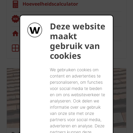
Hoeveelheidscalculator
Renoviewer
Deze website
Visualisatietool
maakt
gebruik van
BIM-tool
cookies
We gebruiken cookies om
content en advertenties te
personaliseren, om functies
voor social media te bieden
en om ons websiteverkeer te
analyseren. Ook delen we
informatie over uw gebruik
van onze site met onze
partners voor social media,
adverteren en analyse. Deze
partners kunnen deze