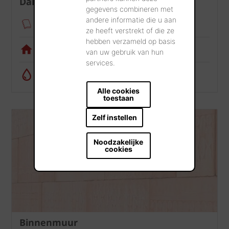
Dak
gegevens combineren met
andere informatie die u aan
Verankeringsmodule
ze heeft verstrekt of die ze
hebben verzameld op basis
Visualisatietool
van uw gebruik van hun
services.
Regenwatercalculator
Alle cookies
toestaan
Zelf instellen
Noodzakelijke
cookies
Binnenmuur