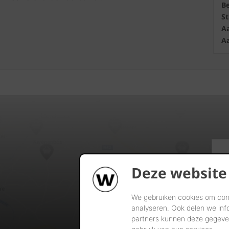
B
S
Aa
Aa
Deze website
We gebruiken cookies om cont
analyseren. Ook delen we inf
partners kunnen deze gegeven