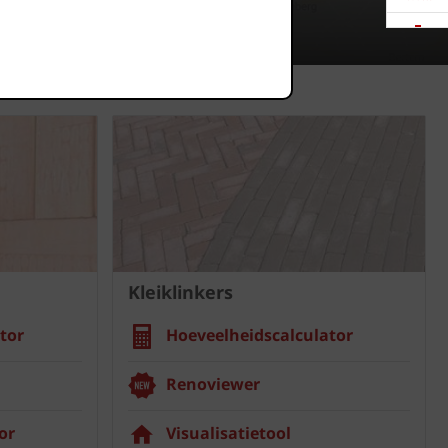
Downloads
Showrooms
Jobs
Kleiklinkers
tor
Hoeveelheidscalculator
Renoviewer
or
Visualisatietool