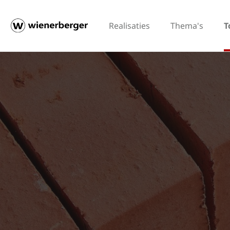
Realisaties
Thema's
T