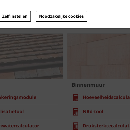
Zelf instellen
Noodzakelijke cookies
Binnenmuur
nkeringsmodule
Hoeveelheidscalcula
lisatietool
NRd-tool
nwatercalculator
Druksterktecalculat