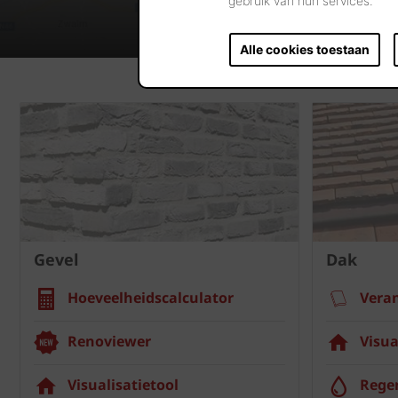
gebruik van hun services.
Alle cookies toestaan
Gevel
Dak
Hoeveelheidscalculator
Vera
Renoviewer
Visua
Visualisatietool
Rege