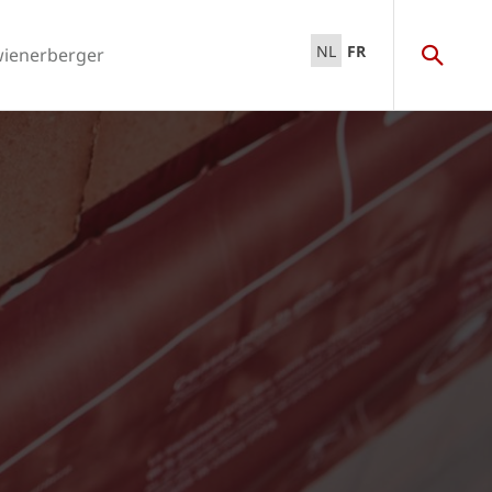
NL
FR
wienerberger