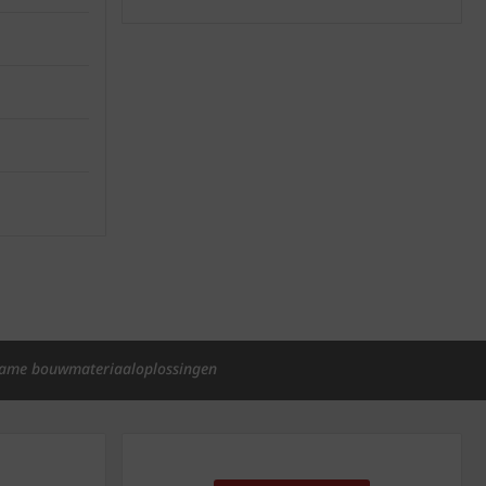
ame bouwmateriaaloplossingen
p