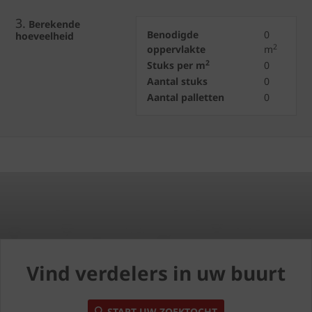
3.
Berekende
Benodigde
0
hoeveelheid
2
oppervlakte
m
2
Stuks per m
0
Aantal stuks
0
Aantal palletten
0
Vind verdelers in uw buurt
START UW ZOEKTOCHT