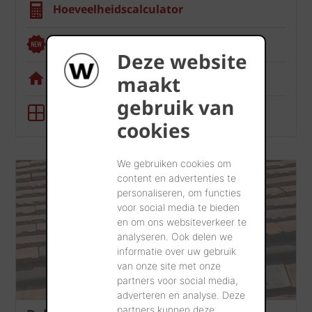
Hoeveelheidscalculator
Renoviewer
Deze website
Visualisatietool
maakt
gebruik van
BIM-tool
cookies
We gebruiken cookies om
content en advertenties te
personaliseren, om functies
voor social media te bieden
en om ons websiteverkeer te
analyseren. Ook delen we
informatie over uw gebruik
van onze site met onze
partners voor social media,
adverteren en analyse. Deze
partners kunnen deze