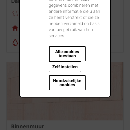
Dak
gegevens combineren met
andere informatie die u aan
Verankeringsmodule
ze heeft verstrekt of die ze
hebben verzameld op basis
Visualisatietool
van uw gebruik van hun
services.
Regenwatercalculator
Alle cookies
toestaan
Zelf instellen
Noodzakelijke
cookies
Binnenmuur