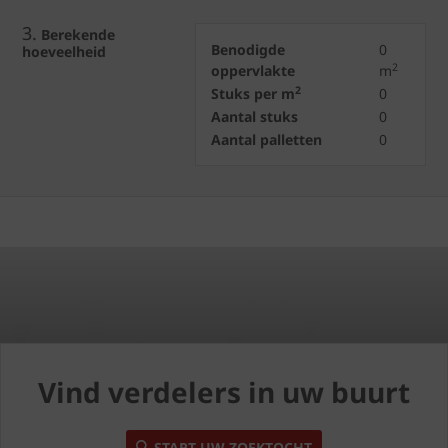
3.
Berekende
Benodigde
0
hoeveelheid
2
oppervlakte
m
2
Stuks per m
0
Aantal stuks
0
Aantal palletten
0
Vind verdelers in uw buurt
START UW ZOEKTOCHT