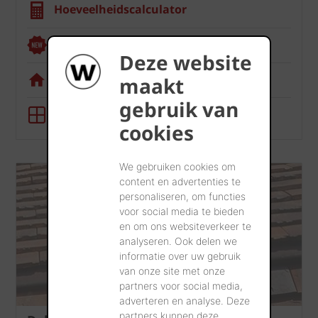
Hoeveelheidscalculator
Renoviewer
Deze website
Visualisatietool
maakt
gebruik van
BIM-tool
cookies
We gebruiken cookies om
content en advertenties te
personaliseren, om functies
voor social media te bieden
en om ons websiteverkeer te
analyseren. Ook delen we
informatie over uw gebruik
van onze site met onze
partners voor social media,
adverteren en analyse. Deze
partners kunnen deze