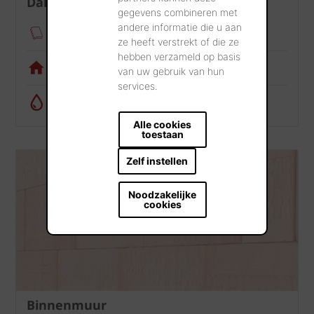
Dak
gegevens combineren met
andere informatie die u aan
Verankeringsmodule
ze heeft verstrekt of die ze
hebben verzameld op basis
Visualisatietool
van uw gebruik van hun
services.
Regenwatercalculator
Alle cookies
toestaan
Zelf instellen
Noodzakelijke
cookies
Binnenmuur