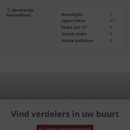
3.
Berekende
Benodigde
0
hoeveelheid
2
oppervlakte
m
2
Stuks per m
0
Aantal stuks
0
Aantal palletten
0
Vind verdelers in uw buurt
START UW ZOEKTOCHT