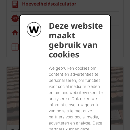
Hoeveelheidscalculator
Renoviewer
Deze website
Visualisatietool
maakt
gebruik van
BIM-tool
cookies
We gebruiken cookies om
content en advertenties te
personaliseren, om functies
voor social media te bieden
en om ons websiteverkeer te
analyseren. Ook delen we
informatie over uw gebruik
van onze site met onze
partners voor social media,
adverteren en analyse. Deze
partners kunnen deze