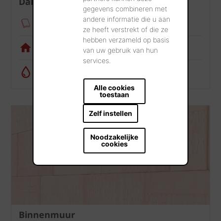
Dak
gegevens combineren met
andere informatie die u aan
Verankeringsmodule
ze heeft verstrekt of die ze
hebben verzameld op basis
Visualisatietool
van uw gebruik van hun
services.
Regenwatercalculator
Alle cookies
toestaan
Zelf instellen
Noodzakelijke
cookies
Binnenmuur