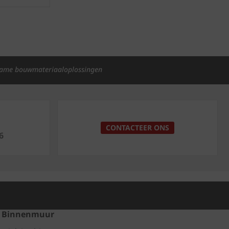
ame bouwmateriaaloplossingen
p
CONTACTEER ONS
6
Binnenmuur