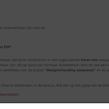
ie realiseerbaar zijn met de
d PDF”
.
et mekaar wenst te combineren in een zogenaamde
Paver-mix
textuu
rbaar zijn, dit op basis van formaat. Automatisch kent de tool een 
et aanklikken van de button
“Mengverhouding aanpassen”
en de p
erse kleiklinkers in de textuur, klik dan op het pijltje om de klei
 downloaden
.