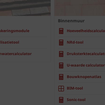
Binnenmuur
nkeringsmodule
Hoeveelheidscalcula
lisatietool
NRd-tool
nwatercalculator
Druksterktecalculat
U-waarde calculator
Bouwknopenatlas
BIM-tool
Sonic-tool