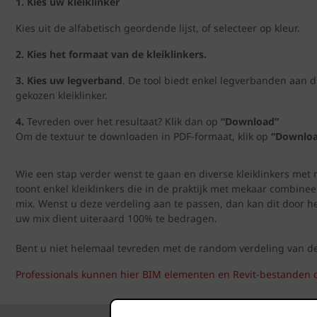
1. Kies uw kleiklinker
Kies uit de alfabetisch geordende lijst, of selecteer op kleur.
2. Kies het formaat van de kleiklinkers.
3. Kies uw legverband
. De tool biedt enkel legverbanden aan d
gekozen kleiklinker.
4.
Tevreden over het resultaat? Klik dan op
“Download”
Om de textuur te downloaden in PDF-formaat, klik op
“Downloa
Wie een stap verder wenst te gaan en diverse kleiklinkers m
toont enkel kleiklinkers die in de praktijk met mekaar combinee
mix. Wenst u deze verdeling aan te passen, dan kan dit door h
uw mix dient uiteraard 100% te bedragen.
Bent u niet helemaal tevreden met de random verdeling van de div
Professionals kunnen hier BIM elementen en Revit-bestanden