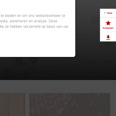
Close
 te bieden en om ons websiteverkeer te
media, adverteren en analyse. Deze
 die ze hebben verzameld op basis van uw
Producten
Downloads
Showrooms
Jobs