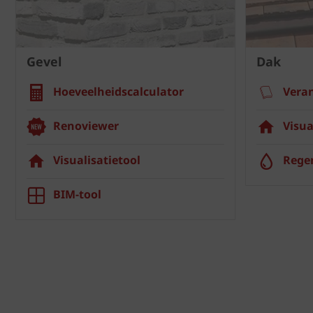
Gevel
Dak
Hoeveelheidscalculator
Vera
Renoviewer
Visua
Visualisatietool
Rege
BIM-tool