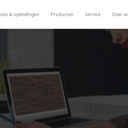
ools & opleidingen
Producten
Service
Over w