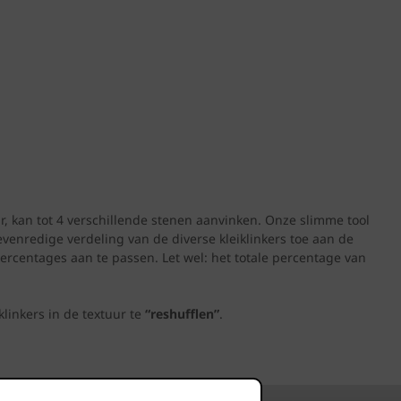
r, kan tot 4 verschillende stenen aanvinken. Onze slimme tool
evenredige verdeling van de diverse kleiklinkers toe aan de
ercentages aan te passen. Let wel: het totale percentage van
klinkers in de textuur te
“reshufflen”
.