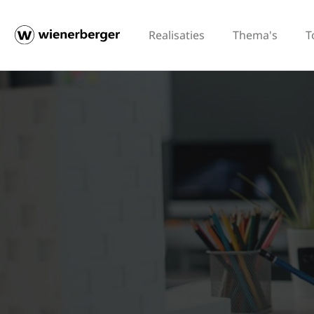
Realisaties
Thema's
T