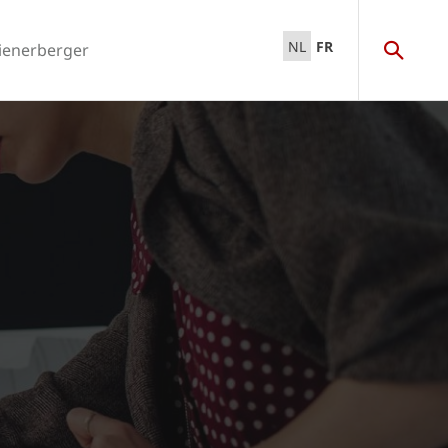
NL
FR
ienerberger