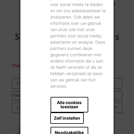
ROUTEBESCHRIJVING
voor social media te bieden
en om ons websiteverkeer te
analyseren. Ook delen we
informatie over uw gebruik
van onze site met onze
Schrijf u in voor de gratis
partners voor social media,
adverteren en analyse. Deze
opleiding
partners kunnen deze
gegevens combineren met
andere informatie die u aan
ze heeft verstrekt of die ze
hebben verzameld op basis
van uw gebruik van hun
services.
Alle cookies
toestaan
Zelf instellen
Noodzakelijke