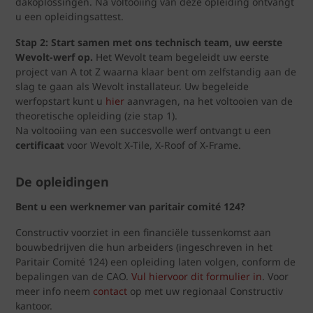
dakoplossingen. Na voltooiing van deze opleiding ontvangt
u een opleidingsattest.
Stap 2: Start samen met ons technisch team, uw eerste
Wevolt-werf op.
Het Wevolt team begeleidt uw eerste
project van A tot Z waarna klaar bent om zelfstandig aan de
slag te gaan als Wevolt installateur. Uw begeleide
werfopstart kunt u
hier
aanvragen, na het voltooien van de
theoretische opleiding (zie stap 1).
Na voltooiing van een succesvolle werf ontvangt u een
certificaat
voor Wevolt X-Tile, X-Roof of X-Frame.
De opleidingen
Bent u een werknemer van paritair comité 124?
Constructiv voorziet in een financiële tussenkomst aan
bouwbedrijven die hun arbeiders (ingeschreven in het
Paritair Comité 124) een opleiding laten volgen, conform de
bepalingen van de CAO.
Vul hiervoor dit formulier in
. Voor
meer info neem
contact
op met uw regionaal Constructiv
kantoor.