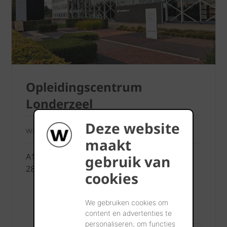
Opleidingscentrum
Londerzeel
Deze website
wienerberger Showroom Londerzeel
maakt
A12- Koning Leopoldlaan 1
gebruik van
2870 Breendonk
cookies
We gebruiken cookies om
content en advertenties te
personaliseren, om functies