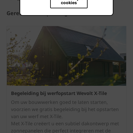
cookies
Gerelateerde opleidingen
Begeleiding bij werfopstart Wevolt X-Tile
Om uw bouwwerken goed te laten starten,
voorzien we gratis begeleiding bij het opstarten
van uw werf met X-Tile.
Met X-Tile creëert u een subtiel dakontwerp met
zonnepanelen die perfect integreren met de