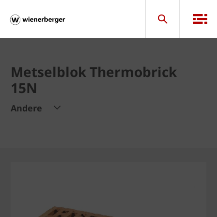
Metselblok Thermobrick
15N
Andere