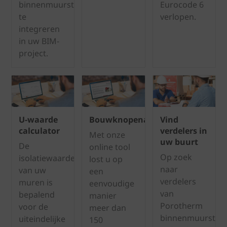
binnenmuursteen
Eurocode 6
te
verlopen.
integreren
in uw BIM-
project.
U-waarde
Bouwknopenatlas
Vind
calculator
verdelers in
Met onze
uw buurt
De
online tool
Op zoek
isolatiewaarde
lost u op
naar
van uw
een
verdelers
muren is
eenvoudige
van
bepalend
manier
Porotherm
voor de
meer dan
binnenmuursten
uiteindelijke
150