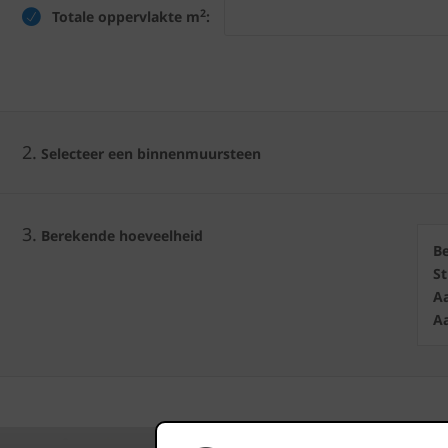
2
Totale oppervlakte m
:
2.
Selecteer een binnenmuursteen
3.
Berekende hoeveelheid
B
S
Aa
Aa