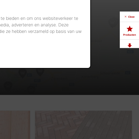
Close
 te bieden en om ons websiteverkeer te
media, adverteren en analyse. Deze
 die ze hebben verzameld op basis van uw
Producten
Downloads
Showrooms
Jobs