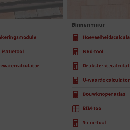
Binnenmuur
nkeringsmodule
Hoeveelheidscalcula
lisatietool
NRd-tool
nwatercalculator
Druksterktecalculat
U-waarde calculator
Bouwknopenatlas
BIM-tool
Sonic-tool