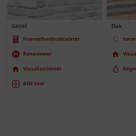
Gevel
Dak
Hoeveelheidscalculator
Vera
Renoviewer
Visua
Visualisatietool
Rege
BIM-tool