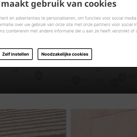
 maakt gebruik van cookies
ent en advertenties te personaliseren, om functies voor social media
ormatie over uw gebruik van onze site met onze partners voor social 
s combineren met andere informatie die u aan ze heeft verstrekt of
Vind verdelers in uw buurt
START UW ZOEKTOCHT
Zelf instellen
Noodzakelijke cookies