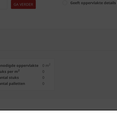
Geeft oppervlakte details
GA VERDER
2
enodigde oppervlakte
0
m
2
tuks per m
0
ntal stuks
0
ntal palletten
0