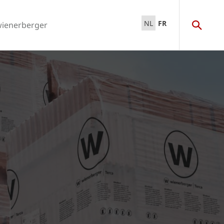
NL
FR
wienerberger