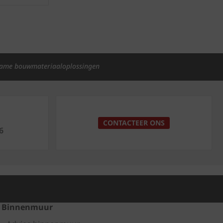
ame bouwmateriaaloplossingen
p
CONTACTEER ONS
6
Binnenmuur