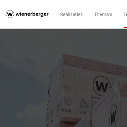
Realisaties
Thema's
T