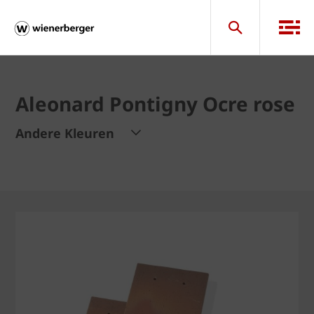
Aleonard Pontigny Ocre rose
Andere Kleuren