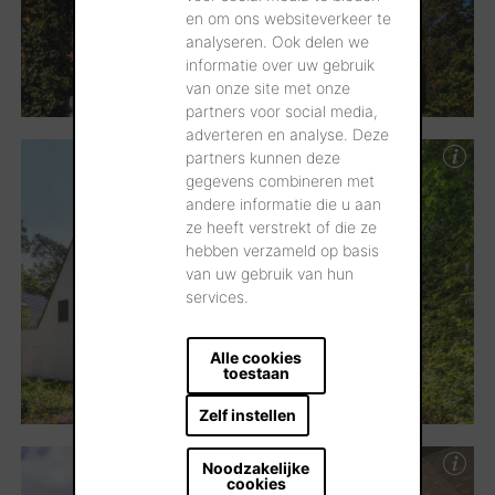
en om ons websiteverkeer te
analyseren. Ook delen we
informatie over uw gebruik
van onze site met onze
partners voor social media,
adverteren en analyse. Deze
partners kunnen deze
gegevens combineren met
andere informatie die u aan
ze heeft verstrekt of die ze
hebben verzameld op basis
van uw gebruik van hun
services.
Alle cookies
toestaan
Zelf instellen
Noodzakelijke
cookies