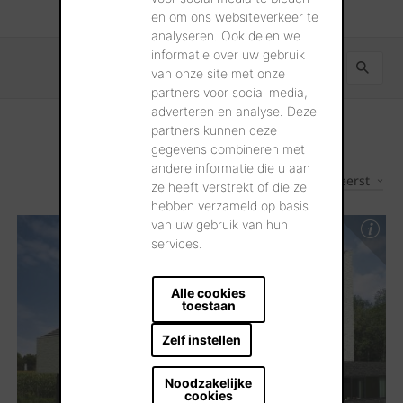
en om ons websiteverkeer te
analyseren. Ook delen we
informatie over uw gebruik
van onze site met onze
partners voor social media,
adverteren en analyse. Deze
partners kunnen deze
gegevens combineren met
andere informatie die u aan
Nieuwste eerst
2
Resultaten
ze heeft verstrekt of die ze
hebben verzameld op basis
van uw gebruik van hun
services.
Alle cookies
toestaan
Zelf instellen
Noodzakelijke
cookies