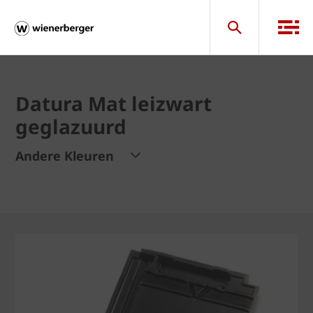
Datura Mat leizwart
geglazuurd
Andere Kleuren