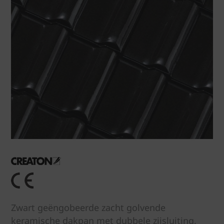
Zwart geëngobeerde zacht golvende
keramische dakpan met dubbele zijsluiting,