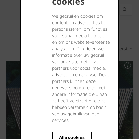
cookies
We gebruiken cookies om
content en advertenties te
personaliseren, om functies
voor social media te bieden
en om ons websiteverkeer te
Nieuwste eerst
3
Resultaten
analyseren. Ook delen we
informatie over uw gebruik
van onze site met onze
partners voor social media,
adverteren en analyse. Deze
partners kunnen deze
gegevens combineren met
andere informatie die u aan
ze heeft verstrekt of die ze
hebben verzameld op basis
van uw gebruik van hun
services.
Alle cookies