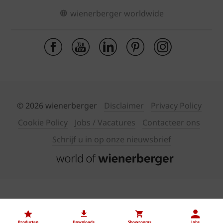
wienerberger worldwide
© 2026 wienerberger
Disclaimer
Privacy Policy
Cookie Policy
Jobs / Vacatures
Contacteer ons
Schrijf u in op onze nieuwsbrief
Producten
Downloads
Showrooms
Jobs