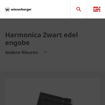
Harmonica Zwart edel
engobe
Andere Kleuren