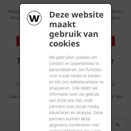
Lijkt deze dakpan iets voor uw bouwproject?
Raadpleeg dan zeker ook eens onze Huizenspotten tool en
Deze website
ontdek tal van referentiewoningen die met deze dakpan
maakt
werden opgetrokken bij u in de buurt.
gebruik van
cookies
ZOEK EEN REFERENTIEADRES IN UW BUURT
Inspirerende referentie
We gebruiken cookies om
content en advertenties te
projecten
personaliseren, om functies
voor social media te bieden
en om ons websiteverkeer te
Ontdek wat er allemaal mogelijk is met deze Terca
analyseren. Ook delen we
gevelsteen.
informatie over uw gebruik
Laat u inspireren door de fotoreeksen die u hieronder kan
van onze site met onze
terugvinden.
partners voor social media,
adverteren en analyse. Deze
partners kunnen deze
gegevens combineren met
andere informatie die u aan