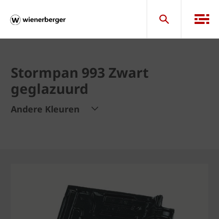
Stormpan 993 Zwart
geglazuurd
Andere Kleuren