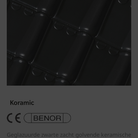
Geglazuurde zwarte zacht golvende keramische