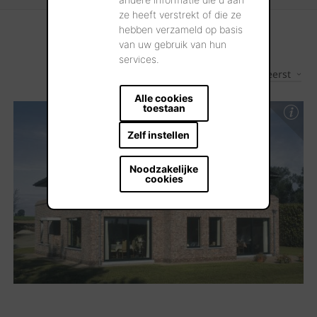
ze heeft verstrekt of die ze
hebben verzameld op basis
van uw gebruik van hun
services.
Nieuwste eerst
1
Resultaten
Alle cookies
toestaan
Zelf instellen
Noodzakelijke
cookies