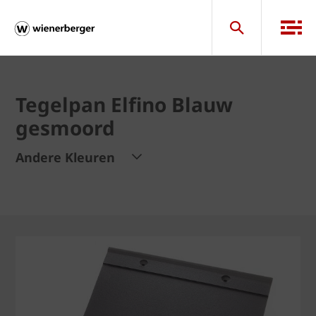
Tegelpan Elfino Blauw
gesmoord
Andere Kleuren