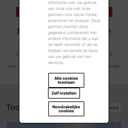
informatie over uw gebruik
van onze site met onze
ZOEK EEN REFERENTIEADRES IN UW BUURT
partners voor social media,
adverteren en analyse. Deze
partners kunnen deze
Inspirerende referentie
gegevens combineren met
projecten
andere informatie die u aan
ze heeft verstrekt of die ze
hebben verzameld op basis
Ontdek wat er allemaal mogelijk is met deze Terca
van uw gebruik van hun
gevelsteen.
services.
Laat u inspireren door de fotoreeksen die u hieronder kan
terugvinden.
Alle cookies
toestaan
Zelf instellen
Tools
Noodzakelijke
ALLE TOOLS
cookies