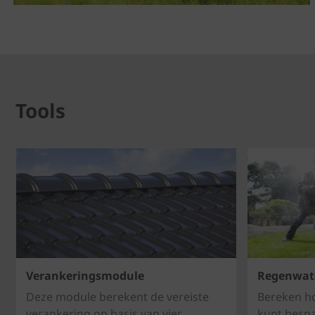
Tools
Verankeringsmodule
Regenwate
Deze module berekent de vereiste
Bereken ho
verankering op basis van vier
kunt bespa