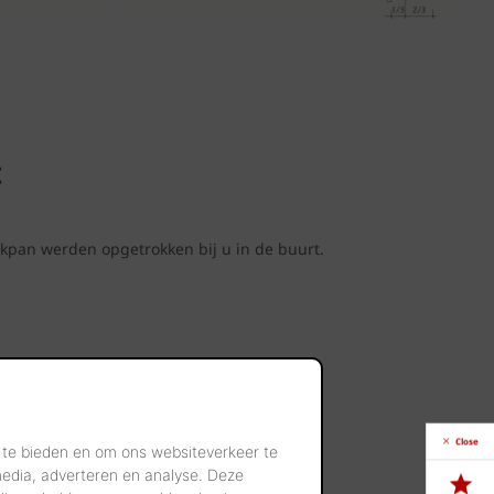
t
kpan werden opgetrokken bij u in de buurt.
n
Close
 te bieden en om ons websiteverkeer te
en.
media, adverteren en analyse. Deze