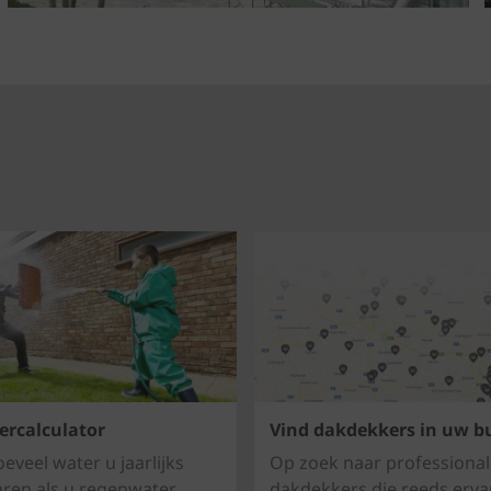
rcalculator
Vind dakdekkers in uw b
eveel water u jaarlijks
Op zoek naar professional
ren als u regenwater
dakdekkers die reeds erva