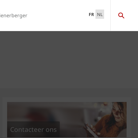
FR
NL
ienerberger
Contacteer ons