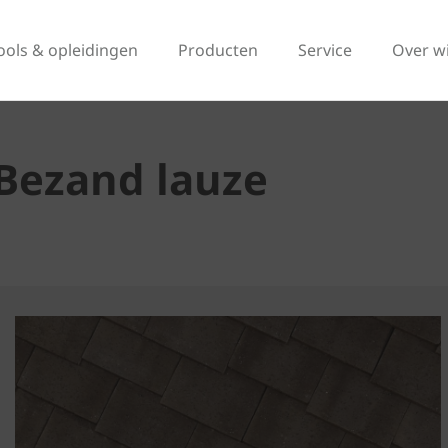
ools & opleidingen
Producten
Service
Over w
Bezand lauze