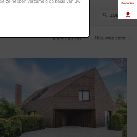
 die ze hebben verzameld op basis van uw
Producten
ZOEKEN
Downloads
Nieuwste eerst
3
Resultaten
Showrooms
Jobs