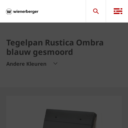
Tegelpan Rustica Ombra
blauw gesmoord
Andere Kleuren