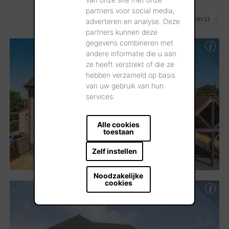
partners voor social media,
Nieuwste eerst
2
Resultaten
adverteren en analyse. Deze
partners kunnen deze
gegevens combineren met
andere informatie die u aan
ze heeft verstrekt of die ze
hebben verzameld op basis
van uw gebruik van hun
services.
Alle cookies
toestaan
Zelf instellen
Noodzakelijke
cookies