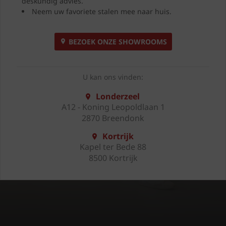
deskundig advies.
Neem uw favoriete stalen mee naar huis.
BEZOEK ONZE SHOWROOMS
U kan ons vinden:
Londerzeel
A12 - Koning Leopoldlaan 1
2870 Breendonk
Kortrijk
Kapel ter Bede 88
8500 Kortrijk