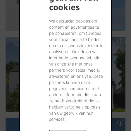
cookies
We gebruiken cookies om
content en advertenties te
personaliseren, om functies
voor social media te bieden
en om ons websiteverkeer te
analyseren. Ook delen we
informatie over uw gebruik
van onze site met onze
partners voor social media,
adverteren en analyse. Deze
partners kunnen deze
gegevens combineren met
andere informatie die u aan
ze heeft verstrekt of die ze
hebben verzameld op basis
van uw gebruik van hun
services.