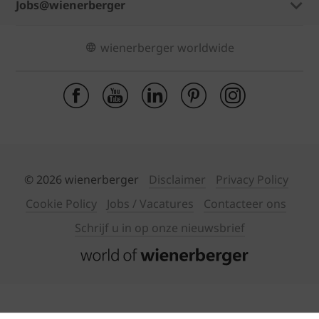
Jobs@wienerberger
wienerberger worldwide
© 2026 wienerberger
Disclaimer
Privacy Policy
Cookie Policy
Jobs / Vacatures
Contacteer ons
Schrijf u in op onze nieuwsbrief