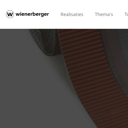
Realisaties
Thema's
T