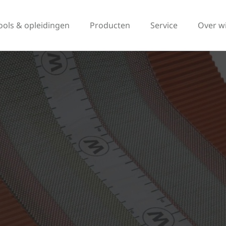
ools & opleidingen
Producten
Service
Over w