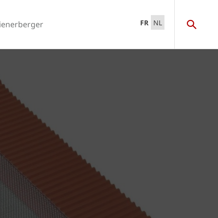
FR
NL
ienerberger