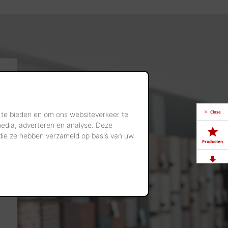
Close
 te bieden en om ons websiteverkeer te
media, adverteren en analyse. Deze
 die ze hebben verzameld op basis van uw
Producten
Downloads
Showrooms