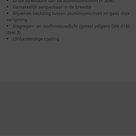
Grote strekfactor van de aluminiumschort (> 30%)
Gemakkelijk aanpasbaar in de breedte
Blijvende hechting tussen aluminiumschort en gaas door
verlijming
Slagregen- en stuifsneeuwdicht (getest volgens DIN 4180
deel 3)
UV-bestendige coating