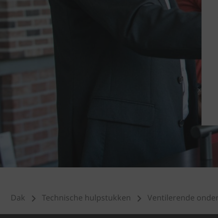
Dak
Technische hulpstukken
Ventilerende onde