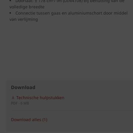
Doorlaat: ± 178 cm²/ lm (DIN4108) bij benutting van de
volledige breedte
Connectie tussen gaas en aluminiumschort door middel
van verlijming
Download
Technische hulpstukken
PDF - 6 MB
Download alles (1)