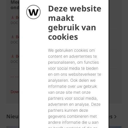
Meer informatie over de ventilerende
Deze website
ondervorsten
maakt
Bestektekst Alu-Rol Extreme
DOC - 114 KB
gebruik van
cookies
Bestektekst Flexi-Rol Extreme
DOC - 115 KB
We gebruiken cookies om
Bestektekst Grafi-Rol
content en advertenties te
DOC - 112 KB
personaliseren, om functies
voor social media te bieden
en om ons websiteverkeer te
... ... Laad meer (2)
analyseren. Ook delen we
informatie over uw gebruik
Download alles (5)
van onze site met onze
partners voor social media,
adverteren en analyse. Deze
partners kunnen deze
Nieuws en advies
Meer nieuws en advies
gegevens combineren met
andere informatie die u aan