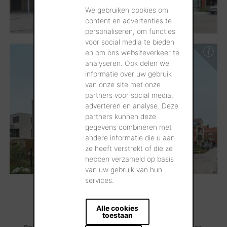
We gebruiken cookies om
content en advertenties te
personaliseren, om functies
voor social media te bieden
en om ons websiteverkeer te
analyseren. Ook delen we
informatie over uw gebruik
van onze site met onze
partners voor social media,
adverteren en analyse. Deze
partners kunnen deze
gegevens combineren met
andere informatie die u aan
ze heeft verstrekt of die ze
hebben verzameld op basis
van uw gebruik van hun
services.
...Meer laden
Alle cookies
toestaan