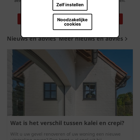
Bewonder onze producten op 100-en referentieadressen.
Zelf instellen
ZOEK EEN REFERENTIEADRES IN UW BUURT
Noodzakelijke
cookies
Nieuws en advies
Meer nieuws en advies
Wat is het verschil tussen kalei en crepi?
Wilt u uw gevel renoveren of uw woning een nieuwe
uitstraling geven? Dan komt u al snel uit bij