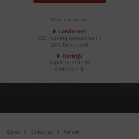
U kan ons vinden:
Londerzeel
A12 - Koning Leopoldlaan 1
2870 Breendonk
Kortrijk
Kapel ter Bede 88
8500 Kortrijk
Gevel
Collecties
Forum