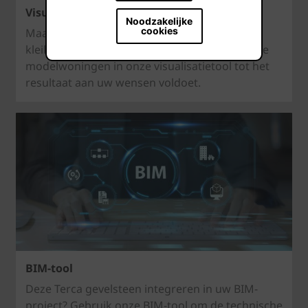
Visualisatietool
Noodzakelijke
cookies
Maak eindeloze combinaties van gevel-,
kleiklinker- en daktexturen op de verschillende
modelwoningen in onze visualisatietool tot het
resultaat aan uw wensen voldoet.
BIM-tool
Deze Terca gevelsteen integreren in uw BIM-
project? Gebruik onze BIM-tool om de technische