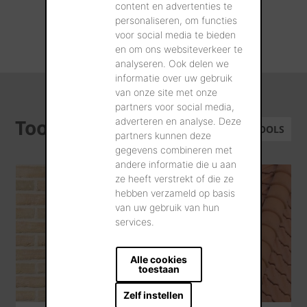
content en advertenties te
personaliseren, om functies
voor social media te bieden
ALLE REALISATIES
en om ons websiteverkeer te
analyseren. Ook delen we
informatie over uw gebruik
van onze site met onze
partners voor social media,
Tools
adverteren en analyse. Deze
ALLE TOOLS
partners kunnen deze
gegevens combineren met
andere informatie die u aan
ze heeft verstrekt of die ze
hebben verzameld op basis
van uw gebruik van hun
services.
Alle cookies
toestaan
Zelf instellen