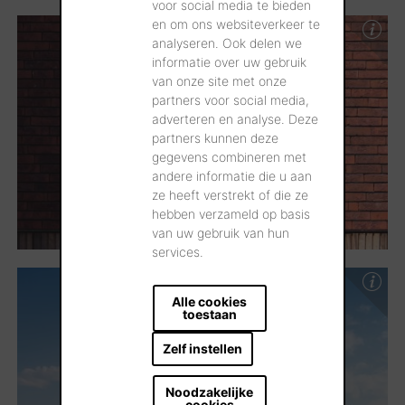
voor social media te bieden
en om ons websiteverkeer te
analyseren. Ook delen we
informatie over uw gebruik
van onze site met onze
partners voor social media,
adverteren en analyse. Deze
partners kunnen deze
gegevens combineren met
andere informatie die u aan
ze heeft verstrekt of die ze
hebben verzameld op basis
van uw gebruik van hun
services.
Alle cookies
toestaan
Zelf instellen
Noodzakelijke
cookies