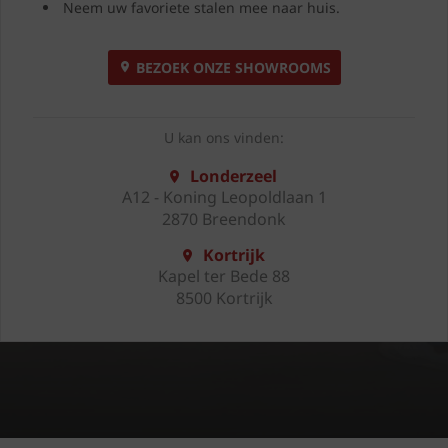
Neem uw favoriete stalen mee naar huis.
BEZOEK ONZE SHOWROOMS
U kan ons vinden:
Londerzeel
A12 - Koning Leopoldlaan 1
2870 Breendonk
Kortrijk
Kapel ter Bede 88
8500 Kortrijk