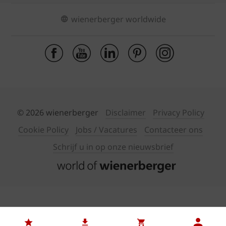
wienerberger worldwide
© 2026 wienerberger
Disclaimer
Privacy Policy
Cookie Policy
Jobs / Vacatures
Contacteer ons
Schrijf u in op onze nieuwsbrief