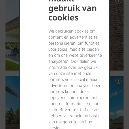
gebruik van
cookies
We gebruiken cookies om
content en advertenties te
personaliseren, om functies
voor social media te bieden
en om ons websiteverkeer te
analyseren. Ook delen we
informatie over uw gebruik
van onze site met onze
partners voor social media,
adverteren en analyse. Deze
partners kunnen deze
gegevens combineren met
andere informatie die u aan
ze heeft verstrekt of die ze
hebben verzameld op basis
van uw gebruik van hun
services.