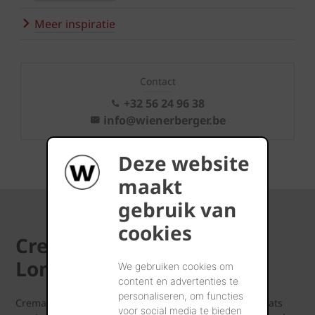
Meer inspiratie
Contact
+32 56 24 96 38
info@wienerberger.be
Deze website
maakt
gebruik van
cookies
Crematorium Stuifduin in
Lommel
We gebruiken cookies om
content en advertenties te
personaliseren, om functies
Crematorium Stuifduin ligt naast de hoofdbegraafplaats
voor social media te bieden