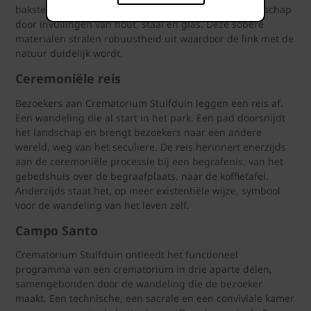
baksteen, slechts plaatselijk gescheiden van het landschap
door invullingen van hout, staal en glas. Deze sobere
materialen stralen robuustheid uit waardoor de link met de
natuur duidelijk wordt.
Ceremoniële reis
Bezoekers aan Crematorium Stuifduin leggen een reis af.
Een wandeling die al start in het park. Een pad doorsnijdt
het landschap en brengt bezoekers naar een andere
wereld, weg van het seculiere. De reis herinnert enerzijds
aan de ceremoniële processie bij een begrafenis, van het
gebedshuis over de begraafplaats, naar de koffietafel.
Anderzijds staat het, op meer existentiële wijze, symbool
voor de wandeling van het leven zelf.
Campo Santo
Crematorium Stuifduin ontleedt het functioneel
programma van een crematorium in drie aparte delen,
samengebonden door de wandeling die de bezoeker
maakt. Een technische, een sacrale en een conviviale kamer