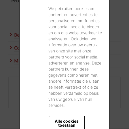
Product
Koramic Tegelpan Aleonard
Pontigny Rouge flammé
We gebruiken cookies om
content en advertenties te
personaliseren, om functies
voor social media te bieden
en om ons websiteverkeer te
Bezoek onze showroom
analyseren. Ook delen we
informatie over uw gebruik
Contacteer ons
van onze site met onze
partners voor social media,
Meer inspiratie
adverteren en analyse. Deze
partners kunnen deze
gegevens combineren met
andere informatie die u aan
Contact
ze heeft verstrekt of die ze
+32 56 24 96 38
hebben verzameld op basis
van uw gebruik van hun
info@wienerberger.be
services.
Alle cookies
toestaan