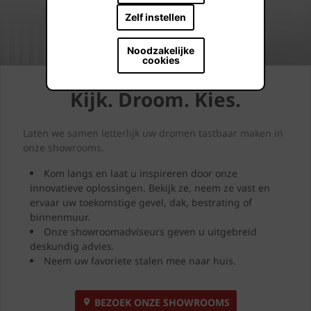
Zelf instellen
Noodzakelijke
cookies
Kijk. Droom. Kies.
Laten we samen letterlijk uw dromen tastbaar maken in
onze showrooms.
Kom langs en laat u inspireren door onze
innovatieve oplossingen. Bekijk ze, neem ze vast en
ervaar uw toekomstige gevel, dak, bestrating of
binnenmuur.
Onze showroomadviseurs geven u uitgebreid
deskundig advies.
Neem uw favoriete stalen mee naar huis.
BEZOEK ONZE SHOWROOMS