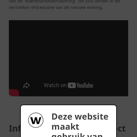
van de “boerenarbeiderswoning” zet zich verder in de
verzonken entreezone van de nieuwe woning.
Deze website
maakt
Informatie over het project
gebruik van