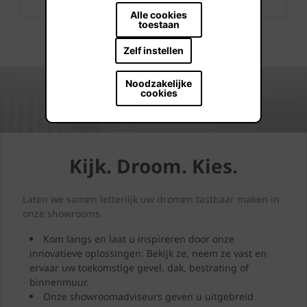
Alle cookies
toestaan
Zelf instellen
Noodzakelijke
cookies
Kijk. Droom. Kies.
Laten we samen letterlijk uw dromen tastbaar maken in
onze showrooms.
Kom langs en laat u inspireren door onze
innovatieve oplossingen. Bekijk ze, neem ze vast en
ervaar uw toekomstige gevel, dak, bestrating of
binnenmuur.
Onze showroomadviseurs geven u uitgebreid