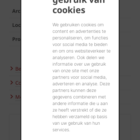
cookies
Architect
Architect Pieter Vercampt
Locatie
Berchem
We gebruiken cookies om
content en advertenties te
personaliseren, om functies
Product
Terca Metropolis Atrium Rood
voor social media te bieden
en om ons websiteverkeer te
analyseren. Ook delen we
informatie over uw gebruik
Bezoek onze showroom
van onze site met onze
partners voor social media,
Contacteer ons
adverteren en analyse. Deze
partners kunnen deze
Meer inspiratie
gegevens combineren met
andere informatie die u aan
ze heeft verstrekt of die ze
hebben verzameld op basis
Contact
van uw gebruik van hun
services.
+32 56 24 96 38
info@wienerberger.be