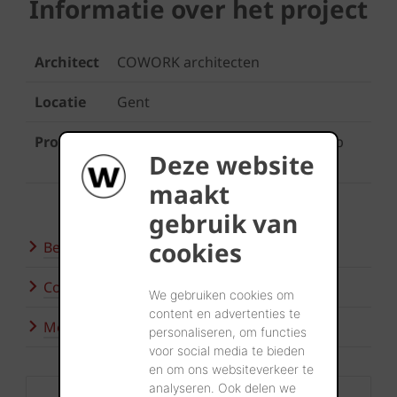
Informatie over het project
Architect
COWORK architecten
Locatie
Gent
Product
Terca Groen geglazuurd (kleur op
Deze website
maat)
maakt
gebruik van
cookies
Bezoek onze showroom
Contacteer ons
We gebruiken cookies om
content en advertenties te
Meer inspiratie
personaliseren, om functies
voor social media te bieden
en om ons websiteverkeer te
analyseren. Ook delen we