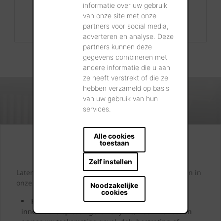
Contact
informatie over uw gebruik
van onze site met onze
+32 56 24 96 38
partners voor social media,
info@wienerberger.be
adverteren en analyse. Deze
partners kunnen deze
gegevens combineren met
andere informatie die u aan
ze heeft verstrekt of die ze
hebben verzameld op basis
van uw gebruik van hun
services.
Alle cookies
toestaan
Kijk. Droom. Kies.
Zelf instellen
Laten we samen letterlijk uw dromen tastbaar maken in
onze showrooms.
Noodzakelijke
cookies
Kom langs en laat u inspireren door onze
innovatieve oplossingen. Bekijk ze, neem ze vast en