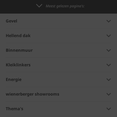
Meest gelezen pagina's:
Gevel
Hellend dak
Binnenmuur
Kleiklinkers
Energie
wienerberger showrooms
Thema's