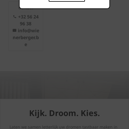
Contact
+32 56 24
96 38
info@wie
nerberger.b
e
Kijk. Droom. Kies.
Laten we samen letterlijk uw dromen tastbaar maken in