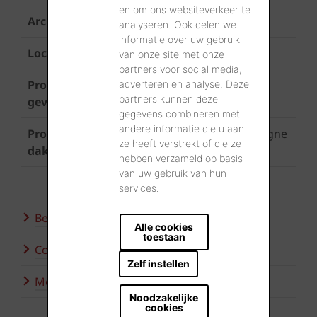
en om ons websiteverkeer te
Architect
US Architecten
analyseren. Ook delen we
informatie over uw gebruik
Locatie
Roeselare
van onze site met onze
partners voor social media,
Product
Terca Metropolis Atrium Rood
adverteren en analyse. Deze
partners kunnen deze
gevel
gegevens combineren met
andere informatie die u aan
Product
Koramic Actua 10
Antiek Bourgogne
ze heeft verstrekt of die ze
dak
(product op maat)
hebben verzameld op basis
van uw gebruik van hun
services.
Bezoek onze showroom
Alle cookies
toestaan
Contacteer ons
Zelf instellen
Meer inspiratie
Noodzakelijke
cookies