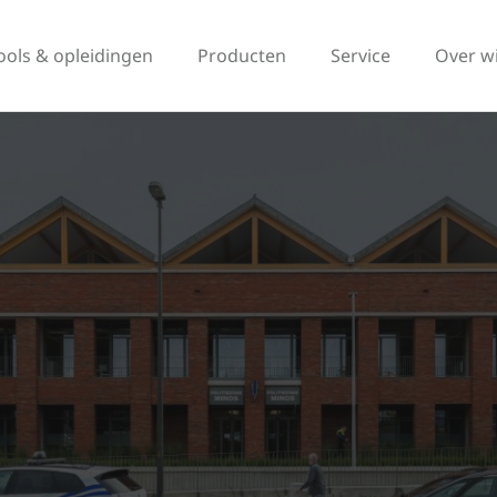
ools & opleidingen
Producten
Service
Over w