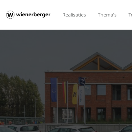
Realisaties
Thema's
T