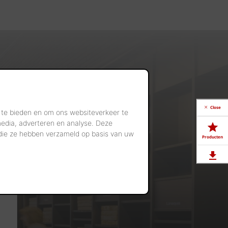
Close
 te bieden en om ons websiteverkeer te
media, adverteren en analyse. Deze
 die ze hebben verzameld op basis van uw
Producten
Downloads
Showrooms
Jobs