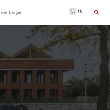
NL
FR
ienerberger