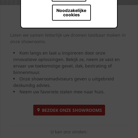
Noodzakelijke
cookies
Kijk. Droom. Kies.
Laten we samen letterlijk uw dromen tastbaar maken in
onze showrooms.
Kom langs en laat u inspireren door onze
innovatieve oplossingen. Bekijk ze, neem ze vast en
ervaar uw toekomstige gevel, dak, bestrating of
binnenmuur.
Onze showroomadviseurs geven u uitgebreid
deskundig advies.
Neem uw favoriete stalen mee naar huis.
BEZOEK ONZE SHOWROOMS
U kan ons vinden: