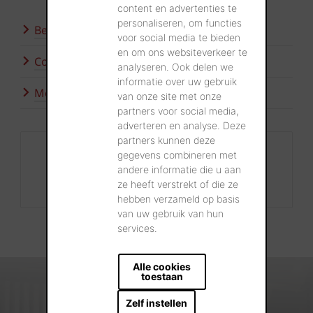
content en advertenties te
personaliseren, om functies
Bezoek onze showroom
voor social media te bieden
en om ons websiteverkeer te
Contacteer ons
analyseren. Ook delen we
informatie over uw gebruik
Meer inspiratie
van onze site met onze
partners voor social media,
adverteren en analyse. Deze
partners kunnen deze
Contact
gegevens combineren met
andere informatie die u aan
+32 56 24 96 38
ze heeft verstrekt of die ze
info@wienerberger.be
hebben verzameld op basis
van uw gebruik van hun
services.
Alle cookies
toestaan
Zelf instellen