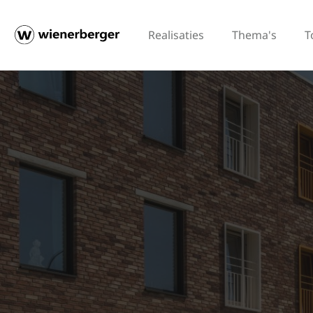
Realisaties
Thema's
T