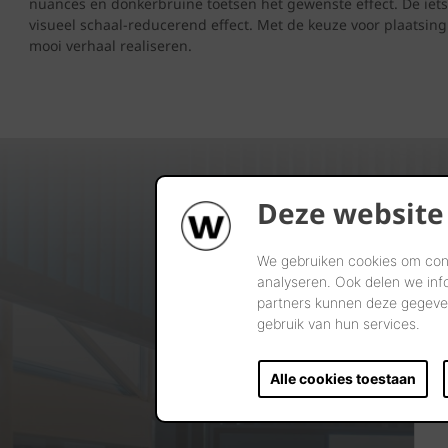
nuances en donkerbruine toetsen het gewenste effect. De iet
visueel schaal-reducerend effect. Met de keuze voor plaatsin
mooi verhaal realiseren.
Deze website
We gebruiken cookies om cont
analyseren. Ook delen we inf
partners kunnen deze gegeven
gebruik van hun services.
Alle cookies toestaan