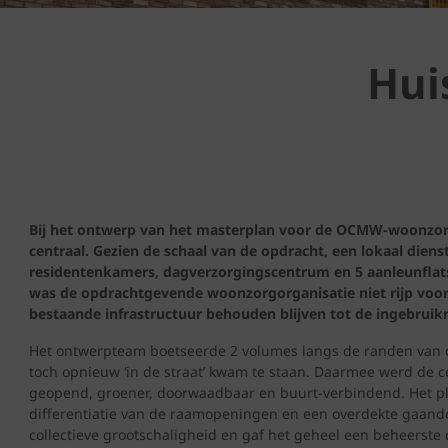
Hui
Bij het ontwerp van het masterplan voor de OCMW-woonzorgz
centraal. Gezien de schaal van de opdracht, een lokaal di
residentenkamers, dagverzorgingscentrum en 5 aanleunflats
was de opdrachtgevende woonzorgorganisatie niet rijp vo
bestaande infrastructuur behouden blijven tot de ingebru
Het ontwerpteam boetseerde 2 volumes langs de randen van d
toch opnieuw ‘in de straat’ kwam te staan. Daarmee werd de ce
geopend, groener, doorwaadbaar en buurt-verbindend. Het p
differentiatie van de raamopeningen en een overdekte gaande
collectieve grootschaligheid en gaf het geheel een beheerste