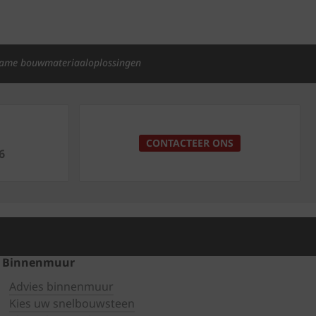
ame bouwmateriaaloplossingen
p
CONTACTEER ONS
6
Binnenmuur
Advies binnenmuur
Kies uw snelbouwsteen