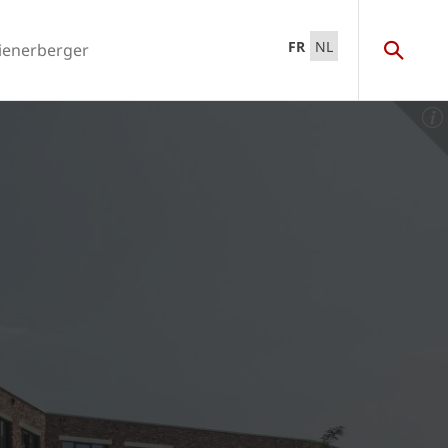
FR
NL
ienerberger