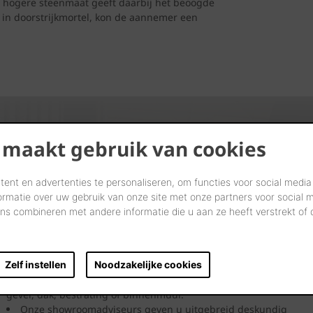
s hogere steenmaat geeft daarbij het beoogde
g in doorstrijkmortel, kon de aannemer een
 maakt gebruik van cookies
ent en advertenties te personaliseren, om functies voor social media
Kijk. Droom. Kies.
ormatie over uw gebruik van onze site met onze partners voor social 
s combineren met andere informatie die u aan ze heeft verstrekt of
Laten we samen letterlijk uw dromen tastbaar maken in onze
showrooms.
Zelf instellen
Noodzakelijke cookies
Kom langs en laat u inspireren door onze innovatieve
oplossingen. Bekijk ze, neem ze vast en ervaar uw toekomstige
gevel, dak, bestrating of binnenmuur.
Onze showroomadviseurs geven u uitgebreid deskundig