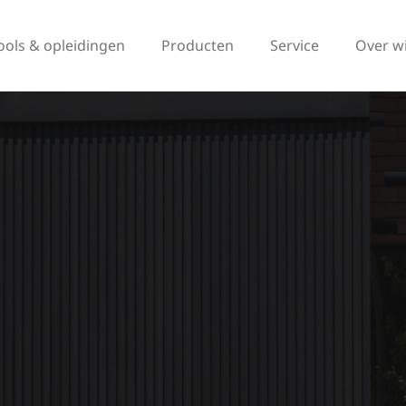
ools & opleidingen
Producten
Service
Over w