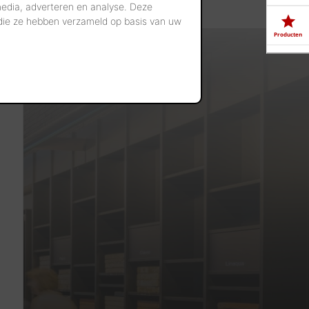
media, adverteren en analyse. Deze
 die ze hebben verzameld op basis van uw
Producten
Downloads
Showrooms
Jobs