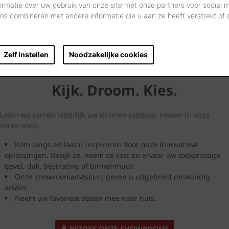
ormatie over uw gebruik van onze site met onze partners voor social 
s combineren met andere informatie die u aan ze heeft verstrekt of
Zelf instellen
Noodzakelijke cookies
Kijk. Droom. Kies.
Laten we samen letterlijk uw dromen tastbaar maken in onze
showrooms.
Kom langs en laat u inspireren door onze innovatieve
oplossingen. Bekijk ze, neem ze vast en ervaar uw toekomstige
gevel, dak, bestrating of binnenmuur.
Onze showroomadviseurs geven u uitgebreid deskundig
advies.
Neem uw favoriete stalen mee naar huis.
BEZOEK ONZE SHOWROOMS