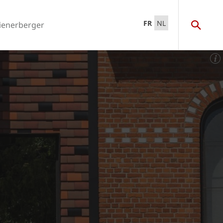
FR
NL
ienerberger