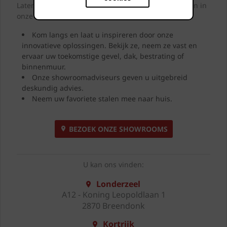
Laten we samen letterlijk uw dromen tastbaar maken in
onze showrooms.
Kom langs en laat u inspireren door onze
innovatieve oplossingen. Bekijk ze, neem ze vast en
ervaar uw toekomstige gevel, dak, bestrating of
binnenmuur.
Onze showroomadviseurs geven u uitgebreid
deskundig advies.
Neem uw favoriete stalen mee naar huis.
BEZOEK ONZE SHOWROOMS
U kan ons vinden:
Londerzeel
A12 - Koning Leopoldlaan 1
2870 Breendonk
Kortrijk