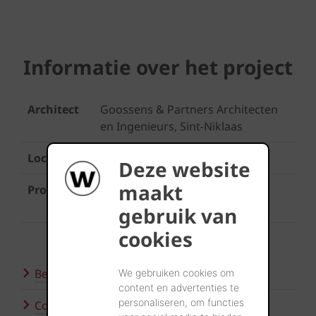
Informatie over het project
Architect
Goossens & Partners Architecten
en Ingenieurs, Sint-Niklaas
Locatie
Haasdonk
Deze website
maakt
Producten
Koramic Tegelpan Plato
Natuurrood
gebruik van
cookies
Bezoek onze showroom
We gebruiken cookies om
content en advertenties te
personaliseren, om functies
Contacteer ons