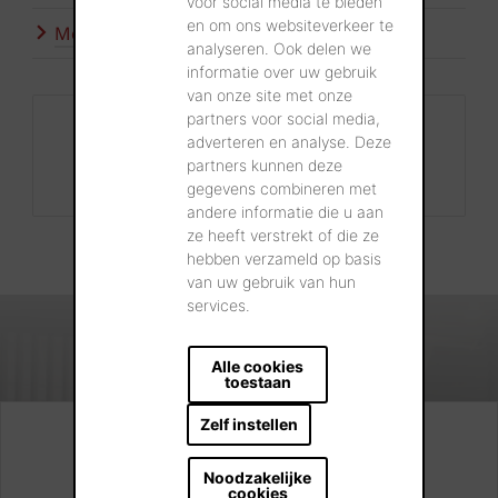
voor social media te bieden
en om ons websiteverkeer te
Meer inspiratie
analyseren. Ook delen we
informatie over uw gebruik
van onze site met onze
partners voor social media,
Contact
adverteren en analyse. Deze
+32 56 24 96 38
partners kunnen deze
info@wienerberger.be
gegevens combineren met
andere informatie die u aan
ze heeft verstrekt of die ze
hebben verzameld op basis
van uw gebruik van hun
services.
Alle cookies
toestaan
Zelf instellen
Kijk. Droom. Kies.
Noodzakelijke
cookies