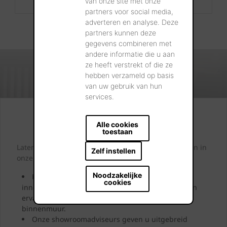
van onze site met onze
partners voor social media,
adverteren en analyse. Deze
partners kunnen deze
gegevens combineren met
andere informatie die u aan
ze heeft verstrekt of die ze
hebben verzameld op basis
van uw gebruik van hun
services.
Kijk. Droom. Kies.
Alle cookies
toestaan
Laten we samen letterlijk uw dromen tastbaar maken in
Zelf instellen
onze showrooms.
Noodzakelijke
Kom langs en laat u inspireren door onze
cookies
innovatieve oplossingen. Bekijk ze, neem ze vast en
ervaar uw toekomstige gevel, dak, bestrating of
binnenmuur.
Onze showroomadviseurs geven u uitgebreid