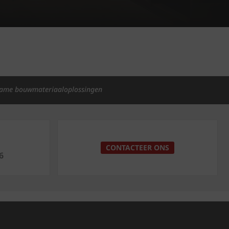
ame bouwmateriaaloplossingen
p
CONTACTEER ONS
6