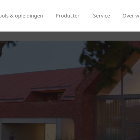
ools & opleidingen
Producten
Service
Over w