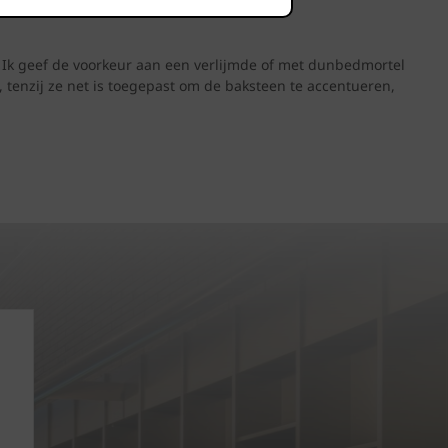
Showrooms
. Ik geef de voorkeur aan een verlijmde of met dunbedmortel
Jobs
 tenzij ze net is toegepast om de baksteen te accentueren,