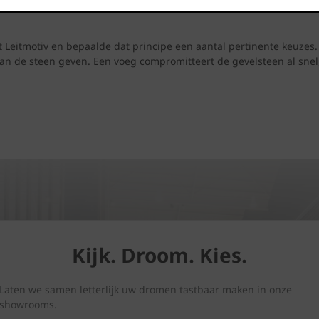
 Leitmotiv en bepaalde dat principe een aantal pertinente keuzes
an de steen geven. Een voeg compromitteert de gevelsteen al snel,
Kijk. Droom. Kies.
Laten we samen letterlijk uw dromen tastbaar maken in onze
showrooms.