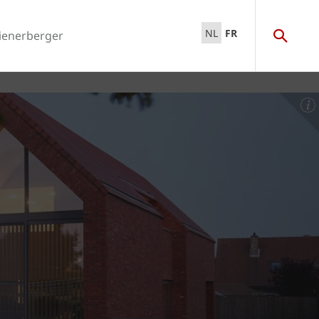
NL
FR
ienerberger