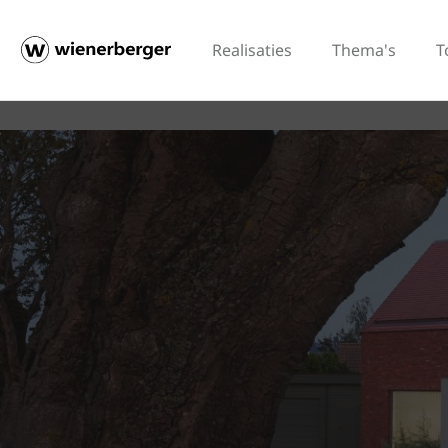
Realisaties
Thema's
T