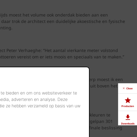
ijds moest het volume ook onderdak bieden aan een
aar trok de architect een duidelijke akoestische en fysische
nting.
ect Peter Verhaeghe: “Het aantal vierkante meter volstond
toeren vereist om er iets moois en speciaals van te maken.”
ngs de noordkant. De architect: “In mijn ontwerp moest ik een
 van split-levels. De zithoek wipt wat hoger uit boven het
Close
 te bieden en om ons websiteverkeer te
media, adverteren en analyse. Deze
 die ze hebben verzameld op basis van uw
Producten
 uitstraling door het aantal materialen en kleuren te
aracterra Hectic gevelsteen en de Koramic Tegelpan 301
Downloads
akt met gerenderde visualisaties. Voor de finale beslissing