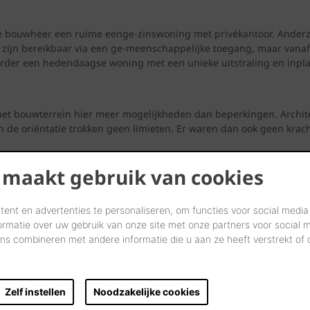
e bouwheer een ruime eenge-zinswoning met privékantoor. Anderz
zijn bereikbaar via een ge-meenschappelijke toegang, maar vanaf d
verder een hedendaagse woning met een unieke uitstraling en inpla
e het bouwterrein hier meer mogelijkheden dan beperkingen. Archit
e oriëntatie trokken geen limieten. Er waren dan ook geen kracht
 maakt gebruik van cookies
e uitzicht ligt niet alleen tegen de voortuin, maar ook nog eens la
t noorden als uitzicht op het water. Dat heb ik opgelost met behulp
lf niveau lager zit een polyvalente kelderruimte.
ent en advertenties te personaliseren, om functies voor social media
ormatie over uw gebruik van onze site met onze partners voor social 
s combineren met andere informatie die u aan ze heeft verstrekt of
in de architect. Peter Verhaeghe: Architectuur geef je een rustige
 naar een keramische huid in aansluitende tinten, met de Terca C
e te geven in de fase van het voorontwerp, heb ik simulaties gema
Zelf instellen
Noodzakelijke cookies
”