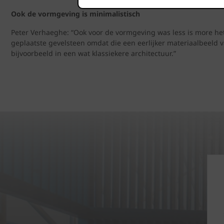
Ook de vormgeving is minimalistisch
Peter Verhaeghe: “Ook voor de vormgeving was less is more het
geplaatste gevelsteen omdat die een eerlijker materiaalbeeld v
bijvoorbeeld in een wat klassiekere architectuur.”