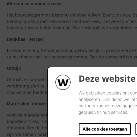
Werken en wonen is twee
Het bouwprogramma bestond uit twee luiken. Enerzijds wou d
beroepspraktijk met een viertal medewerkers. De twee functies 
barrière tussen beide delen op. Het verlanglijstje vermeldde 
Dankbaar perceel
In tegenstelling tot wat vandaag gebruikelijk is, presenteerd
ruimschoots voor het bouwprogramma. Ook de voorschriften en d
Uitkijk
Deze website
Of toch, er lag wel een fikse uitdaging op het bord. Het mooist
verbinding zien te leggen tussen het zuiden als zonzijde, en he
maaiveld en biedt een aangenaam panorama op de vaart. Een ha
We gebruiken cookies om cont
analyseren. Ook delen we inf
Materialen: minder is meer
partners kunnen deze gegeven
gebruik van hun services.
Voor de materialenkeuze had de bouwheer het volste vertrouwen 
beperken.” Less is more, weet je wel. Daarom ging de voorkeur
Amarant. Om de bouwheer een zo realistisch mogelijke impressi
Alle cookies toestaan
zijn we samen naar de showroom van wienerberger getrokken.