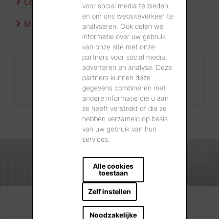
Contacteer ons
voor social media te bieden
en om ons websiteverkeer te
Meer inspiratie
analyseren. Ook delen we
informatie over uw gebruik
van onze site met onze
partners voor social media,
Contact
adverteren en analyse. Deze
partners kunnen deze
+32 56 24 96 38
gegevens combineren met
info@wienerberger.be
andere informatie die u aan
ze heeft verstrekt of die ze
hebben verzameld op basis
van uw gebruik van hun
services.
Alle cookies
toestaan
Zelf instellen
Kijk. Droom. Kies.
Noodzakelijke