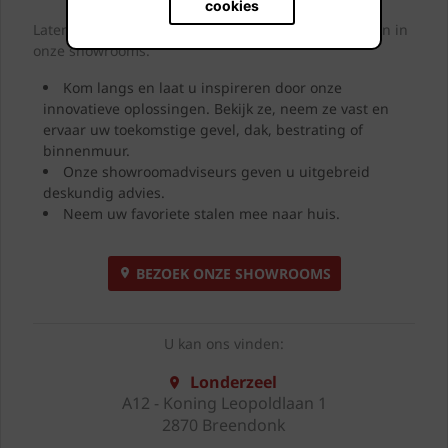
cookies
Laten we samen letterlijk uw dromen tastbaar maken in
onze showrooms.
Kom langs en laat u inspireren door onze
innovatieve oplossingen. Bekijk ze, neem ze vast en
ervaar uw toekomstige gevel, dak, bestrating of
binnenmuur.
Onze showroomadviseurs geven u uitgebreid
deskundig advies.
Neem uw favoriete stalen mee naar huis.
BEZOEK ONZE SHOWROOMS
U kan ons vinden:
Londerzeel
A12 - Koning Leopoldlaan 1
2870 Breendonk