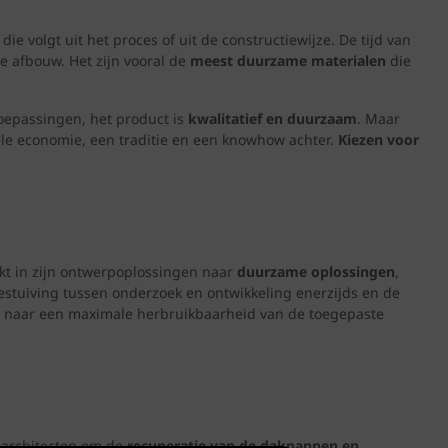
ie volgt uit het proces of uit de constructiewijze. De tijd van
e afbouw. Het zijn vooral de
meest duurzame materialen
die
 toepassingen, het product is
kwalitatief en duurzaam
. Maar
hele economie, een traditie en een knowhow achter.
Kiezen voor
kt in zijn ontwerpoplossingen naar
duurzame oplossingen
,
estuiving tussen onderzoek en ontwikkeling enerzijds en de
n naar een maximale herbruikbaarheid van de toegepaste
 architecten om de
recuperatie van de dakpannen en