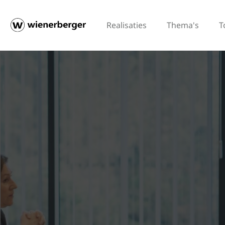
Realisaties
Thema's
T