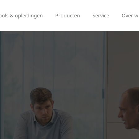
ools & opleidingen
Producten
Service
Over w