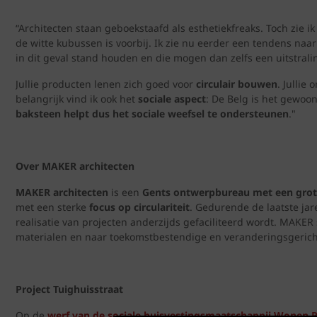
“Architecten staan geboekstaafd als esthetiekfreaks. Toch zie ik
de witte kubussen is voorbij. Ik zie nu eerder een tendens na
in dit geval stand houden en die mogen dan zelfs een uitstra
Jullie producten lenen zich goed voor
circulair bouwen
. Jullie
belangrijk vind ik ook het
sociale aspect
: De Belg is het gewo
baksteen helpt dus het sociale weefsel te ondersteunen
."
Over MAKER architecten
MAKER architecten
is een
Gents ontwerpbureau met een grot
met een sterke
focus op circulariteit
. Gedurende de laatste ja
realisatie van projecten anderzijds gefaciliteerd wordt. MA
materialen en naar toekomstbestendige en veranderingsgerich
Project Tuighuisstraat
Op de
werf van de sociale huisvestingsmaatschappij Wonen R