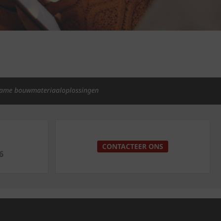
ame bouwmateriaaloplossingen
p
CONTACTEER ONS
6