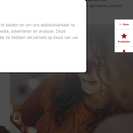
uperatiematerialen en het onderzoek om deze opnieuw correct
k nog perfect te recupereren.
 te bieden en om ons websiteverkeer te
Close
media, adverteren en analyse. Deze
 die ze hebben verzameld op basis van uw
Producten
Downloads
Showrooms
Jobs