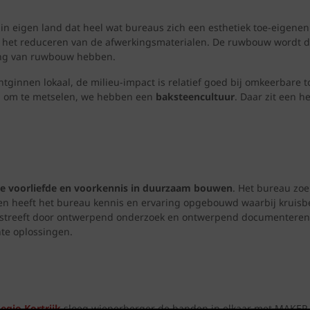
 in eigen land dat heel wat bureaus zich een esthetiek toe-eigenen d
ar het reduceren van de afwerkingsmaterialen. De ruwbouw wordt d
ling van ruwbouw hebben.
 ontginnen lokaal, de milieu-impact is relatief goed bij omkeerbare
on om te metselen, we hebben een
baksteencultuur
. Daar zit een 
e voorliefde en voorkennis in duurzaam bouwen
. Het bureau zoe
ren heeft het bureau kennis en ervaring opgebouwd waarbij kruisb
KER streeft door ontwerpend onderzoek en ontwerpend documentere
te oplossingen.
egio Kortrijk
sloeg wienerberger de handen in elkaar met MAKER