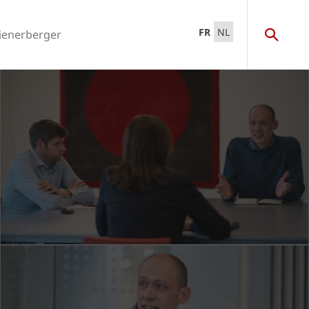
FR
NL
ienerberger