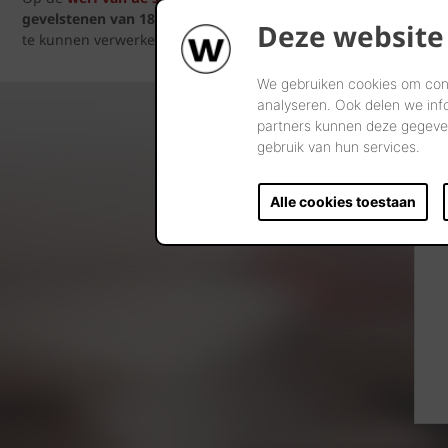
gevelstenen
van 18 bestaande woningen
te begeleiden. Na de
Deze website
te kunnen verwerken. Concreet kozen de ontwerpers hier voor m
We gebruiken cookies om cont
analyseren. Ook delen we inf
partners kunnen deze gegeven
gebruik van hun services.
Alle cookies toestaan