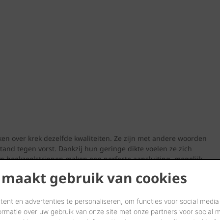
en over krek dezelfde kwaliteiten. Ze zijn met andere woorden
and tegen vorst. Dankzij hun geringe dikte voelen ze zich
en hoekzoolstrippen maken een perfecte aansluiting mogelijk
aging.
 maakt gebruik van cookies
ent en advertenties te personaliseren, om functies voor social media
ormatie over uw gebruik van onze site met onze partners voor social 