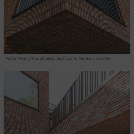
Pascal François architects, Aalst i.s.m. Matexi en Revive