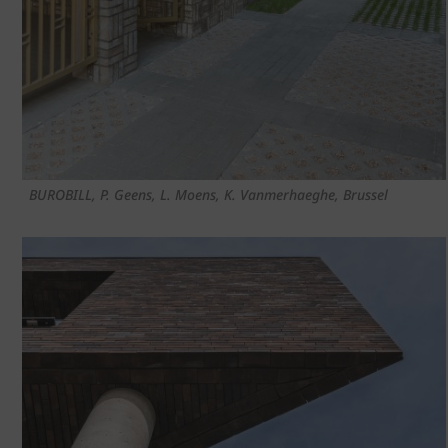
BUROBILL, P. Geens, L. Moens, K. Vanmerhaeghe, Brussel