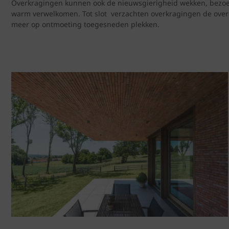
Overkragingen kunnen ook de nieuwsgierigheid wekken, bezoeke
warm verwelkomen. Tot slot verzachten overkragingen de overg
meer op ontmoeting toegesneden plekken.