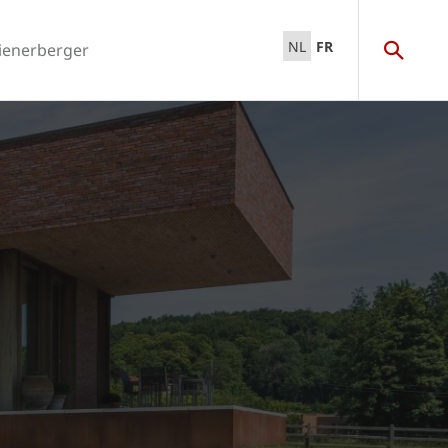
NL
FR
ienerberger