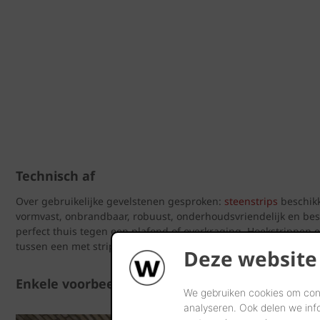
Technisch af
Over gebruikelijke gevelstenen gesproken:
steenstrips
beschikk
vormvast, onbrandbaar, robuust, onderhoudsvriendelijk en best
perfect thuis tegen een plafond of overkraging. Hoekstrippen 
tussen een met strippen uitgevoerde gevel en een dito overkr
Deze website
Enkele voorbeelden
We gebruiken cookies om cont
analyseren. Ook delen we inf