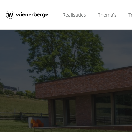
Realisaties
Thema's
T