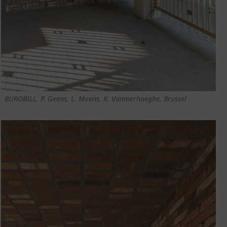
BUROBILL, P. Geens, L. Moens, K. Vanmerhaeghe, Brussel