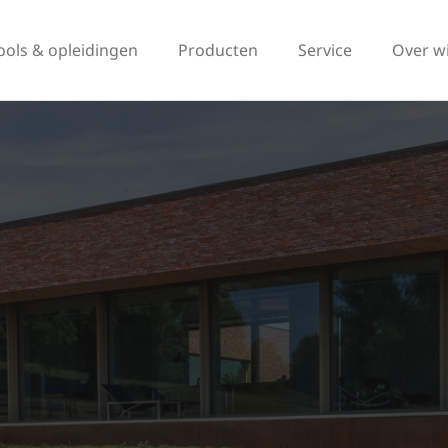
ools & opleidingen
Producten
Service
Over w