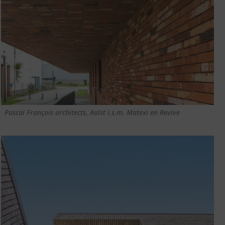
Pascal François architects, Aalst i.s.m. Matexi en Revive