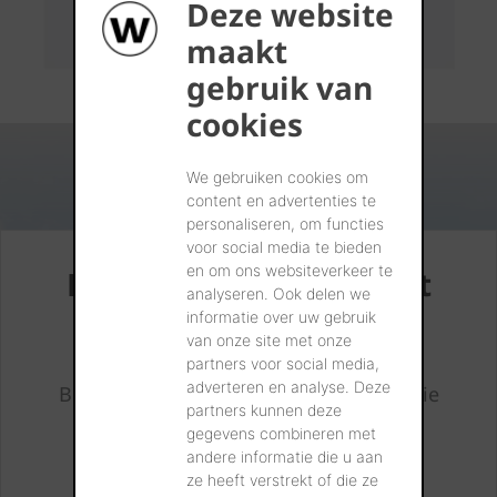
Deze website
maakt
gebruik van
cookies
We gebruiken cookies om
content en advertenties te
personaliseren, om functies
voor social media te bieden
en om ons websiteverkeer te
Duurzaamheidsrapport
analyseren. Ook delen we
2024
informatie over uw gebruik
van onze site met onze
partners voor social media,
adverteren en analyse. Deze
Bekijk een overzicht van alle thema's die
partners kunnen deze
werden opgenomen in ons
gegevens combineren met
Duurzaamheidsrapport 2024.
andere informatie die u aan
ze heeft verstrekt of die ze