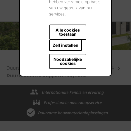
hebben verzameld op basis
DUURZAAMHEIDSRAPPORT 2024
van uw gebruik van hun
services.
Alle cookies
toestaan
Zelf instellen
Noodzakelijke
cookies
Duurzaamheid
Duurzaamheidsrapport 2024
Duurzaamheidsrapportering 2024
Internationale kennis en ervaring
Professionele naverkoopservice
Duurzame bouwmateriaaloplossingen