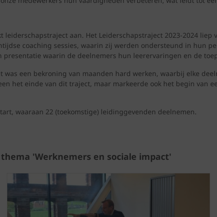
 onze medewerkers hun vaardigheden verbeteren, wat leidt tot een
 leiderschapstraject aan. Het Leiderschapstraject 2023-2024 liep
ijdse coaching sessies, waarin zij werden ondersteund in hun per
en presentatie waarin de deelnemers hun leerervaringen en de to
. Dit was een bekroning van maanden hard werken, waarbij elke dee
leen het einde van dit traject, maar markeerde ook het begin van e
start, waaraan 22 (toekomstige) leidinggevenden deelnemen.
t thema 'Werknemers en sociale impact'