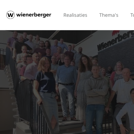
Realisaties
Thema's
T