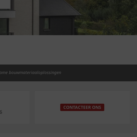
ame bouwmateriaaloplossingen
p
CONTACTEER ONS
6