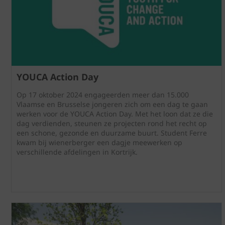
YOUCA Action Day
Op 17 oktober 2024 engageerden meer dan 15.000
Vlaamse en Brusselse jongeren zich om een dag te gaan
werken voor de YOUCA Action Day. Met het loon dat ze die
dag verdienden, steunen ze projecten rond het recht op
een schone, gezonde en duurzame buurt. Student Ferre
kwam bij wienerberger een dagje meewerken op
verschillende afdelingen in Kortrijk.