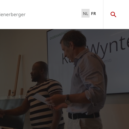
NL
FR
ienerberger