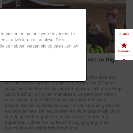
 te bieden en om ons websiteverkeer te
Close
media, adverteren en analyse. Deze
 die ze hebben verzameld op basis van uw
Producten
wienerberger steunt ‘Maggie goes to High
Atlas’
Downloads
Op 8 september 2023 werd Marokko getroffen door een
verwoestende aardbeving met een kracht van 6.9 op de
Showrooms
schaal van Richter. Het epicentrum bevond zich in de Hoge
Atlas, slechts 72 km van Marrakesh. De gevolgen waren
catastrofaal: bijna 3000 mensen verloren het leven,
Jobs
dorpen werden volledig verwoest en duizenden gezinnen
werden dakloos. De naschokken en de ontoegankelijkheid
van de getroffen gebieden maakten de situatie nog
nijpender. Hulpverlening kwam traag op gang, maar
internationale solidariteit bood hoop.