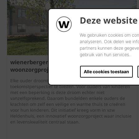
Deze website
We gebruiken cookies om cont
analyseren. Ook delen we inf
partners kunnen deze gegeven
gebruik van hun services.
wienerberger steunt vzw Heldenhuis: een
woonzorgproject van de toekomst
Alle cookies toestaan
Elke ouder droomt ervan zijn of haar kind een mooi
toekomstperspectief te bieden. Voor ouders van kinderen
met een beperking is deze droom echter niet
vanzelfsprekend. Daarom bundelden enkele ouders de
krachten om zelf een veilige en warme thuis te creëren
voor hun kinderen. Dit initiatief kreeg vorm in vzw
Heldenhuis, een innovatief woonzorgproject waar inclusie
en levenskwaliteit centraal staan.