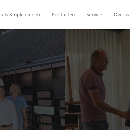
ools & opleidingen
Producten
Service
Over w