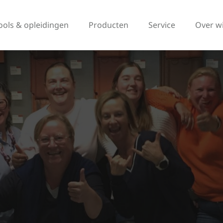
ools & opleidingen
Producten
Service
Over w