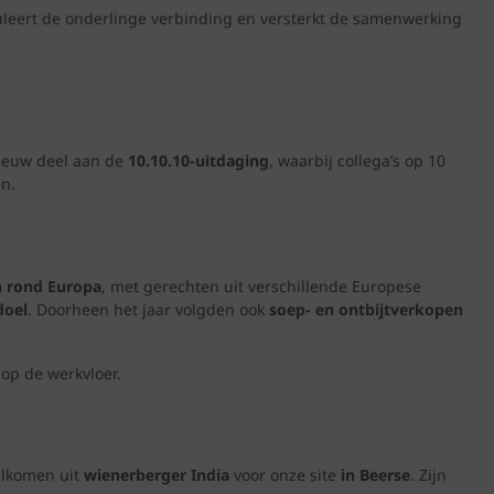
muleert de onderlinge verbinding en versterkt de samenwerking
ieuw deel aan de
10.10.10‑uitdaging
, waarbij collega’s op 10
n.
 rond Europa
, met gerechten uit verschillende Europese
doel
. Doorheen het jaar volgden ook
soep‑ en ontbijtverkopen
op de werkvloer.
welkomen uit
wienerberger India
voor onze site
in Beerse
. Zijn