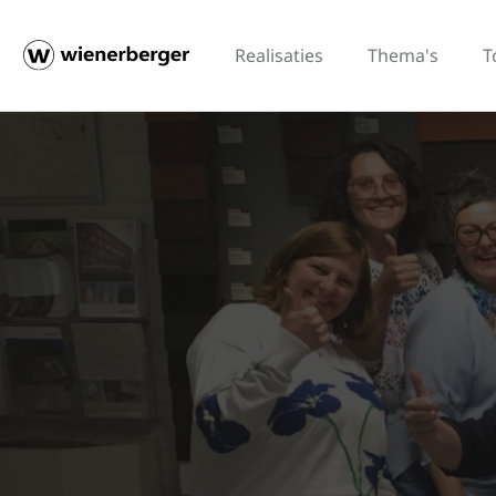
Realisaties
Thema's
T