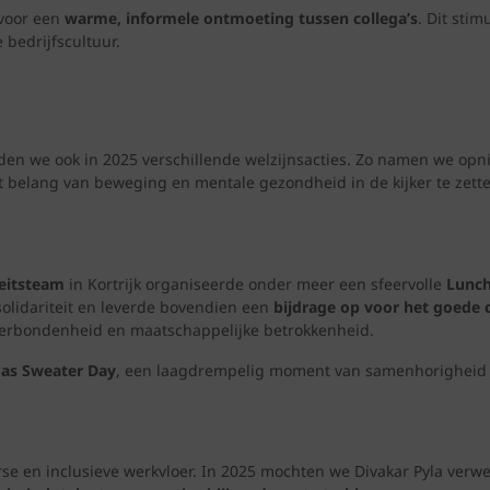
 voor een
warme, informele ontmoeting tussen collega’s
. Dit sti
 bedrijfscultuur.
en we ook in 2025 verschillende welzijnsacties. Zo namen we opn
belang van beweging en mentale gezondheid in de kijker te zette
teitsteam
in Kortrijk
organiseerde onder meer een sfeervolle
Lunch
solidariteit en leverde bovendien een
bijdrage op voor het goede 
 verbondenheid en maatschappelijke betrokkenheid.
mas Sweater Day
, een laagdrempelig moment van samenhorigheid 
erse en inclusieve werkvloer. In 2025 mochten we Divakar Pyla ver