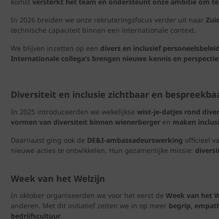
komst
versterkt het team en ondersteunt onze ambitie om tec
In 2026 breiden we onze rekruteringsfocus verder uit naar
Zui
technische capaciteit binnen een internationale context.
We blijven inzetten op een
divers en inclusief personeelsbelei
Internationale collega’s brengen nieuwe kennis en perspectie
Diversiteit en inclusie zichtbaar en bespreekba
In 2025 introduceerden we wekelijkse
wist‑je‑datjes rond diver
vormen van diversiteit binnen wienerberger
en
maken inclus
Daarnaast ging ook de
DE&I‑ambassadeurswerking
officieel 
nieuwe acties te ontwikkelen. Hun gezamenlijke missie:
diversi
Week van het Welzijn
In oktober organiseerden we voor het eerst de
Week van het W
anderen. Met dit initiatief zetten we in op meer
begrip, empath
bedrijfscultuur
.