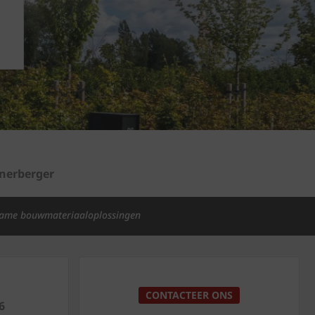
enerberger
ame bouwmateriaaloplossingen
p
CONTACTEER ONS
6