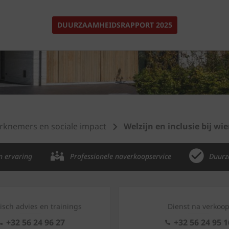
DUURZAAMHEIDSRAPPORT 2025
knemers en sociale impact
Welzijn en inclusie bij wi
n ervaring
Professionele naverkoopservice
Duurz
isch advies en trainings
Dienst na verkoo
+32 56 24 96 27
+32 56 24 95 1