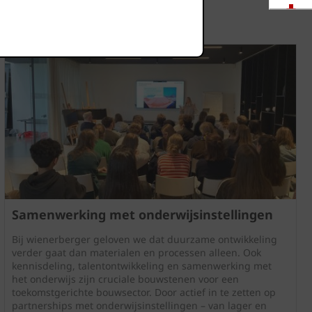
Downloads
Showrooms
Jobs
Samenwerking met onderwijsinstellingen
Bij wienerberger geloven we dat duurzame ontwikkeling
verder gaat dan materialen en processen alleen. Ook
kennisdeling, talentontwikkeling en samenwerking met
het onderwijs zijn cruciale bouwstenen voor een
toekomstgerichte bouwsector. Door actief in te zetten op
partnerships met onderwijsinstellingen – van lager en