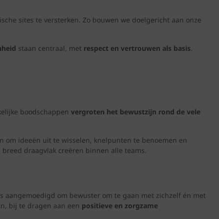
ische sites te versterken. Zo bouwen we doelgericht aan onze
nheid
staan centraal, met
respect en vertrouwen als basis
.
ankelijke boodschappen
vergroten het bewustzijn rond de vele
men om ideeën uit te wisselen, knelpunten te benoemen en
 breed draagvlak creëren binnen alle teams.
’s aangemoedigd om bewuster om te gaan met zichzelf én met
in, bij te dragen aan een
positieve en zorgzame