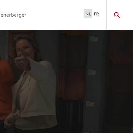
NL
FR
ienerberger