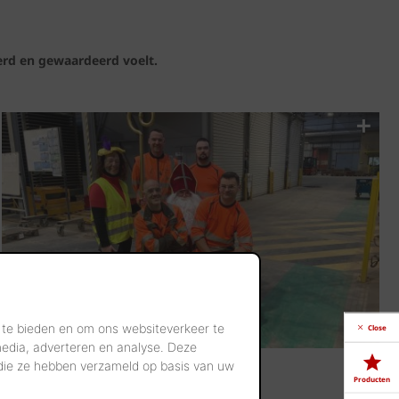
erd en gewaardeerd voelt.
 te bieden en om ons websiteverkeer te
Close
media, adverteren en analyse. Deze
 die ze hebben verzameld op basis van uw
Producten