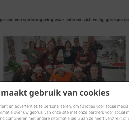
ger aan een werkomgeving waar iedereen zich veilig, gerespecte
 maakt gebruik van cookies
ent en advertenties te personaliseren, om functies voor social media
ormatie over uw gebruik van onze site met onze partners voor social 
s combineren met andere informatie die u aan ze heeft verstrekt of
...Meer laden