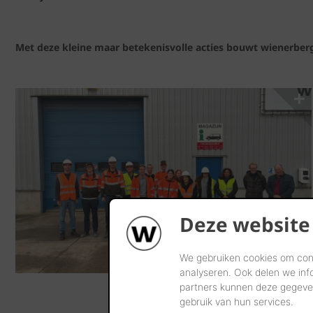
Met deze kleine maar betekenisvolle acties bouwt wienerber
Deze website
We gebruiken cookies om cont
analyseren. Ook delen we inf
partners kunnen deze gegeven
gebruik van hun services.