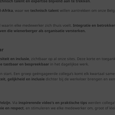
hnisch talent en expertise blijvend aan te trekken
.
d‑Afrika
, waar we
technisch talent
willen aantrekken om onze Belg
d
waarin elke medewerker zich thuis voelt.
Integratie en betrokke
ven die wienerberger als organisatie versterken.
ar
siteit en inclusie
, zichtbaar op al onze sites. Deze korte en toeg
ie tastbaar en bespreekbaar
in het dagelijkse werk.
van start. Een groep geëngageerde collega’s komt elk kwartaal sa
teit, gelijkheid en inclusie
dichter bij de werkvloer brengen en een
elzijn
. Via
inspirerende video’s en praktische tips
werden collega
ie en respect
, en stimuleren we elke medewerker om, groot of kle