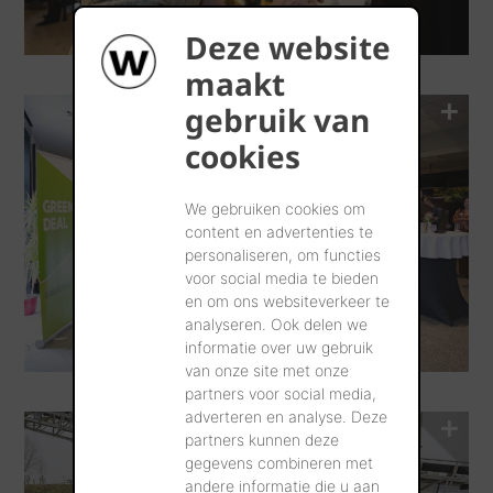
Deze website
maakt
gebruik van
cookies
We gebruiken cookies om
content en advertenties te
personaliseren, om functies
voor social media te bieden
en om ons websiteverkeer te
analyseren. Ook delen we
informatie over uw gebruik
van onze site met onze
partners voor social media,
adverteren en analyse. Deze
partners kunnen deze
gegevens combineren met
andere informatie die u aan