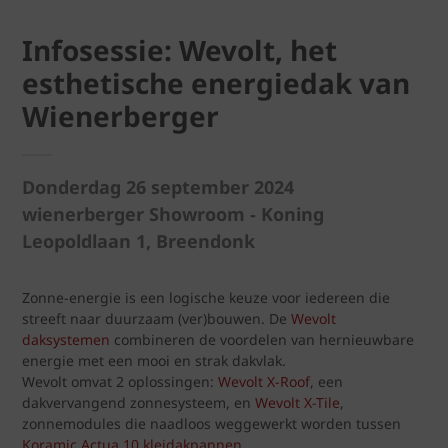
Infosessie: Wevolt, het
esthetische energiedak van
Wienerberger
Donderdag 26 september 2024
wienerberger Showroom - Koning
Leopoldlaan 1, Breendonk
Zonne-energie is een logische keuze voor iedereen die
streeft naar duurzaam (ver)bouwen. De
Wevolt
daksystemen
combineren de voordelen van hernieuwbare
energie met een mooi en strak dakvlak.
Wevolt omvat 2 oplossingen:
Wevolt X-Roof
, een
dakvervangend zonnesysteem, en
Wevolt X-Tile
,
zonnemodules die naadloos weggewerkt worden tussen
Koramic Actua 10 kleidakpannen
.