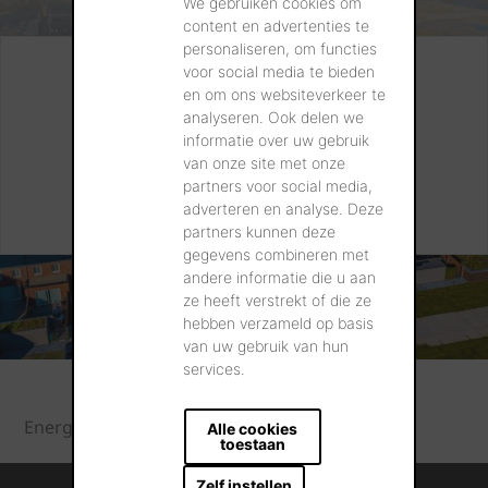
We gebruiken cookies om
content en advertenties te
personaliseren, om functies
voor social media te bieden
Vragen over Wevolt?
en om ons websiteverkeer te
analyseren. Ook delen we
Wij helpen u graag met uw project!
informatie over uw gebruik
van onze site met onze
partners voor social media,
NEEM CONTACT MET ONS OP
adverteren en analyse. Deze
partners kunnen deze
gegevens combineren met
andere informatie die u aan
ze heeft verstrekt of die ze
hebben verzameld op basis
van uw gebruik van hun
services.
Energie
Event Wevolt
Alle cookies
toestaan
Zelf instellen