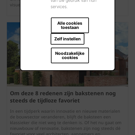
van uw gebruik van hun
visueel te verenigen.
services.
Alle cookies
toestaan
Zelf instellen
Noodzakelijke
cookies
Om deze 8 redenen zijn bakstenen nog
steeds de tijdloze favoriet
In een tijdperk waarin innovatie en nieuwe materialen
de bouwsector veranderen, blijft de baksteen een
klassieker die niet weg te denken is. Of het nu gaat om
nieuwbouw of renovatie, bakstenen zijn nog steeds dé
favoriet voor veel architecten, aannemers en