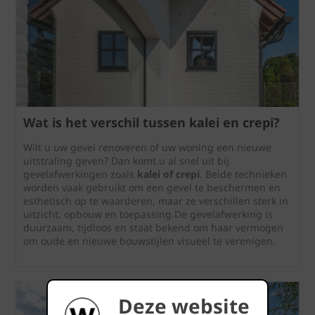
Wat is het verschil tussen kalei en crepi?
Wilt u uw gevel renoveren of uw woning een nieuwe
uitstraling geven? Dan komt u al snel uit bij
gevelafwerkingen zoals
kalei of crepi
. Beide technieken
worden vaak gebruikt om een gevel te beschermen en
esthetisch op te waarderen, maar ze verschillen sterk in
uitzicht, opbouw en toepassing.De gevelafwerking is
duurzaam, tijdloos en staat bekend om haar vermogen
om oude en nieuwe bouwstijlen visueel te verenigen.
Deze website