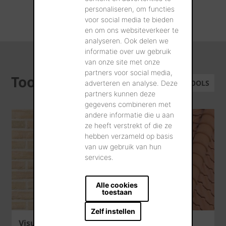
personaliseren, om functies
ALLE REALISATIES
voor social media te bieden
en om ons websiteverkeer te
analyseren. Ook delen we
informatie over uw gebruik
van onze site met onze
partners voor social media,
Tools
ALLE TOOLS
adverteren en analyse. Deze
partners kunnen deze
gegevens combineren met
andere informatie die u aan
ze heeft verstrekt of die ze
hebben verzameld op basis
van uw gebruik van hun
services.
Alle cookies
toestaan
Zelf instellen
Visualisatietool